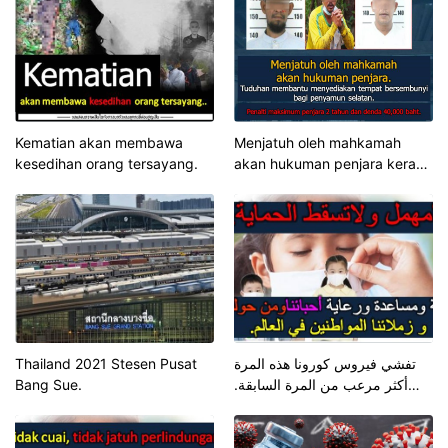
yang bermain kad permainan
yang memutarbelitkan
sejarah, meminta kerjasama
institusi pendidikan
mempercepatkan memberi
pemahaman yang betul
Kematian akan membawa
Menjatuh oleh mahkamah
kesedihan orang tersayang.
akan hukuman penjara kerana
menyediakan tempat
bersembunyi bagi penyamun
selatan.
Thailand 2021 Stesen Pusat
تفشي فيروس كورونا هذه المرة
Bang Sue.
أكثر مرعب من المرة السابقة.
فيجب علينا “عدم الاستهانة وعدم
إسقاط الحماية”.