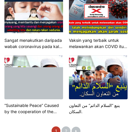
Sangat menakutkan daripada
Vaksin yang terbaik untuk
wabak coronavirus pada kali
melawankan akan COVID itu
ini. “jangan memandang
ialah melindungikan diri
rendah dan tidak
sendiri dan menjagakan akan
menjatuhkan perlindungan”.
jarak sosial.
“Sustainable Peace” Caused
ينبع “السلام الدائم” من التعاون
by the cooperation of the
السكان.
people
1
2