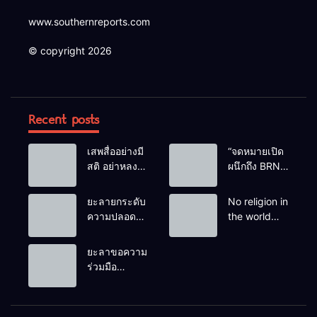
www.southernreports.com
© copyright 2026
Recent posts
เสพสื่ออย่างมี
“จดหมายเปิด
สติ อย่าหลง
ผนึกถึง BRN”
เชื่อ Fake
ท่ามกลาง
News
หยดน้ำตาของ
ยะลายกระดับ
No religion in
ครอบครัวครู
ความปลอดภัย
the world
ฟาตีเม๊าะ
ขั้นสูงสุด!
teaches
และเสียง
หลังเหตุบึ้มชุด
people to kill
ยะลาขอความ
สะอื้นของ
คุ้มครองครู
helpless
ร่วมมือ
ทารกน้อยที่
รามัน ด้าน
people to
ประชาชน
ต้องกำพร้าแม่
ข่าวกรอง
achieve a
ร่วมเฝ้าระวัง
เตือนเฝ้าระวัง
goal.
และสังเกต