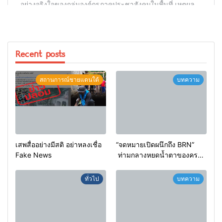
Recent posts
สถานการณ์ชายแดนใต้
บทความ
เสพสื่ออย่างมีสติ อย่าหลงเชื่อ
“จดหมายเปิดผนึกถึง BRN”
Fake News
ท่ามกลางหยดน้ำตาของครอบ
ครัวครูฟาตีเม๊าะ และเสียง
สะอื้นของทารกน้อยที่ต้อง
ทั่วไป
บทความ
กำพร้าแม่