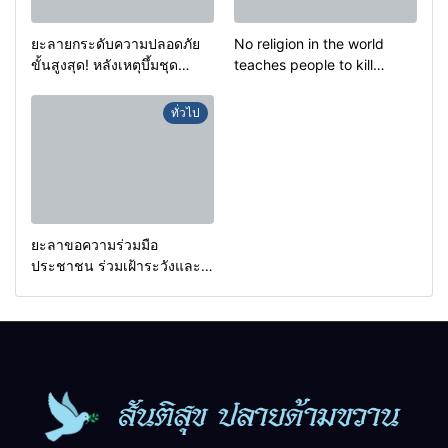
ยะลายกระดับความปลอดภัย
No religion in the world
ขั้นสูงสุด! หลังเหตุบึ้มชุด
teaches people to kill
คุ้มครองครูรามัน ด้านข่าว
helpless people to achieve
กรองเตือนเฝ้าระวังแกนนำสั่ง
a goal.
ทั่วไป
การขยายผลโจมตี
ยะลาขอความร่วมมือ
ประชาชน ร่วมเฝ้าระวังและ
สังเกตบุคคลต้องสงสัย เพื่อ
ความปลอดภัยในพื้นที่