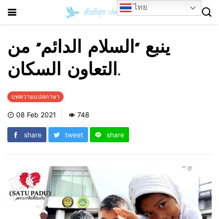
ไทย
ينبع “السلام الدائم” من
التعاون السكان.
บทความแปลภาษา
08 Feb 2021
748
share
tweet
share