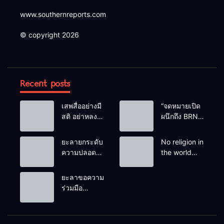
www.southernreports.com
© copyright 2026
Recent posts
เสพสื่ออย่างมี
“จดหมายเปิด
สติ อย่าหลง
ผนึกถึง BRN”
เชื่อ Fake
ท่ามกลาง
News
หยดน้ำตาของ
ยะลายกระดับ
No religion in
ครอบครัวครู
ความปลอดภัย
the world
ฟาตีเม๊าะ
ขั้นสูงสุด!
teaches
และเสียง
หลังเหตุบึ้มชุด
people to kill
ยะลาขอความ
สะอื้นของ
คุ้มครองครู
helpless
ร่วมมือ
ทารกน้อยที่
รามัน ด้าน
people to
ประชาชน
ต้องกำพร้าแม่
ข่าวกรอง
achieve a
ร่วมเฝ้าระวัง
เตือนเฝ้าระวัง
goal.
และสังเกต