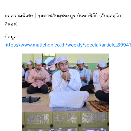
บทความพิเศษ | อุสตาซอับดุชชะกูรฺ บินชาฟิอีย์ (อับดุลสุโก
ดินอะ)
ข้อมูล :
https://www.matichon.co.th/weekly/special/article_8994