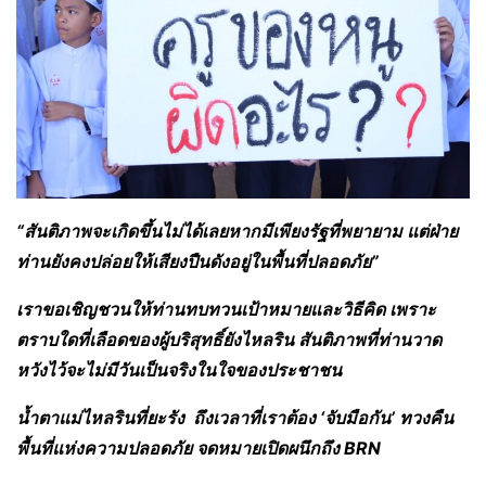
“สันติภาพจะเกิดขึ้นไม่ได้เลยหากมีเพียงรัฐที่พยายาม แต่ฝ่าย
ท่านยังคงปล่อยให้เสียงปืนดังอยู่ในพื้นที่ปลอดภัย”
เราขอเชิญชวนให้ท่านทบทวนเป้าหมายและวิธีคิด เพราะ
ตราบใดที่เลือดของผู้บริสุทธิ์ยังไหลริน สันติภาพที่ท่านวาด
หวังไว้จะไม่มีวันเป็นจริงในใจของประชาชน
น้ำตาแม่ไหลรินที่ยะรัง ถึงเวลาที่เราต้อง ‘จับมือกัน’ ทวงคืน
พื้นที่แห่งความปลอดภัย จดหมายเปิดผนึกถึง BRN