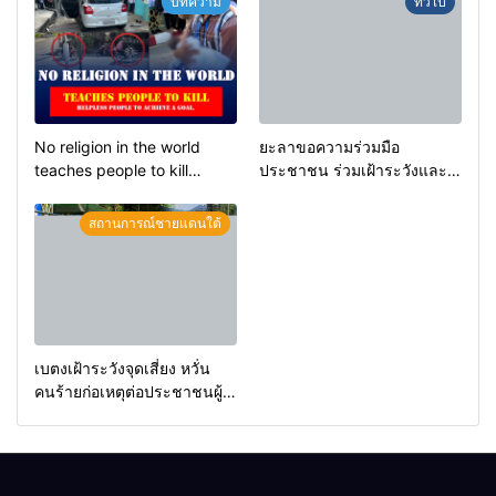
บทความ
ทั่วไป
การขยายผลโจมตี
No religion in the world
ยะลาขอความร่วมมือ
teaches people to kill
ประชาชน ร่วมเฝ้าระวังและ
helpless people to achieve
สังเกตบุคคลต้องสงสัย เพื่อ
a goal.
ความปลอดภัยในพื้นที่
สถานการณ์ชายแดนใต้
เบตงเฝ้าระวังจุดเสี่ยง หวั่น
คนร้ายก่อเหตุต่อประชาชนผู้
บริสุทธิ์ในพื้นที่