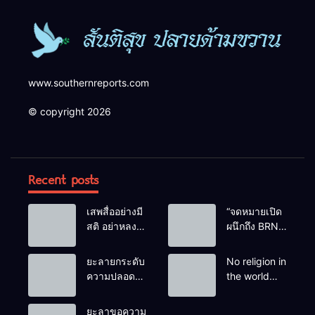
www.southernreports.com
© copyright 2026
Recent posts
เสพสื่ออย่างมี
“จดหมายเปิด
สติ อย่าหลง
ผนึกถึง BRN”
เชื่อ Fake
ท่ามกลาง
News
หยดน้ำตาของ
ยะลายกระดับ
No religion in
ครอบครัวครู
ความปลอดภัย
the world
ฟาตีเม๊าะ
ขั้นสูงสุด!
teaches
และเสียง
หลังเหตุบึ้มชุด
people to kill
ยะลาขอความ
สะอื้นของ