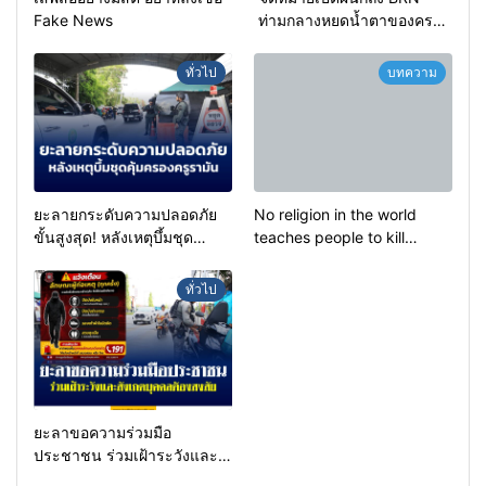
Fake News
ท่ามกลางหยดน้ำตาของครอบ
ครัวครูฟาตีเม๊าะ และเสียง
สะอื้นของทารกน้อยที่ต้อง
ทั่วไป
บทความ
กำพร้าแม่
ยะลายกระดับความปลอดภัย
No religion in the world
ขั้นสูงสุด! หลังเหตุบึ้มชุด
teaches people to kill
คุ้มครองครูรามัน ด้านข่าว
helpless people to achieve
กรองเตือนเฝ้าระวังแกนนำสั่ง
a goal.
ทั่วไป
การขยายผลโจมตี
ยะลาขอความร่วมมือ
ประชาชน ร่วมเฝ้าระวังและ
สังเกตบุคคลต้องสงสัย เพื่อ