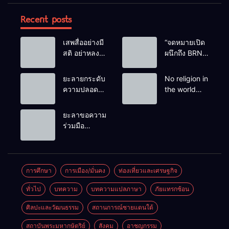
Recent posts
เสพสื่ออย่างมี
“จดหมายเปิด
สติ อย่าหลง
ผนึกถึง BRN”
เชื่อ Fake
ท่ามกลาง
News
หยดน้ำตาของ
ยะลายกระดับ
No religion in
ครอบครัวครู
ความปลอดภัย
the world
ฟาตีเม๊าะ
ขั้นสูงสุด!
teaches
และเสียง
หลังเหตุบึ้มชุด
people to kill
ยะลาขอความ
สะอื้นของ
คุ้มครองครู
helpless
ร่วมมือ
ทารกน้อยที่
รามัน ด้าน
people to
ประชาชน
ต้องกำพร้าแม่
ข่าวกรอง
achieve a
ร่วมเฝ้าระวัง
เตือนเฝ้าระวัง
goal.
และสังเกต
แกนนำสั่งการ
บุคคลต้อง
การศึกษา
การเมือง/มั่นคง
ท่องเที่ยวและเศรษฐกิจ
ขยายผลโจมตี
สงสัย เพื่อ
ทั่วไป
บทความ
บทความแปลภาษา
ภัยแทรกซ้อน
ความปลอดภัย
ในพื้นที่
ศิลปะและวัฒนธรรม
สถานการณ์ชายแดนใต้
สถาบันพระมหากษัตริย์
สังคม
อาชญกรรม