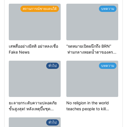
สถานการณ์ชายแดนใต้
บทความ
เสพสื่ออย่างมีสติ อย่าหลงเชื่อ
“จดหมายเปิดผนึกถึง BRN”
Fake News
ท่ามกลางหยดน้ำตาของครอบ
ครัวครูฟาตีเม๊าะ และเสียง
สะอื้นของทารกน้อยที่ต้อง
ทั่วไป
บทความ
กำพร้าแม่
ยะลายกระดับความปลอดภัย
No religion in the world
ขั้นสูงสุด! หลังเหตุบึ้มชุด
teaches people to kill
คุ้มครองครูรามัน ด้านข่าว
helpless people to achieve
กรองเตือนเฝ้าระวังแกนนำสั่ง
a goal.
ทั่วไป
การขยายผลโจมตี