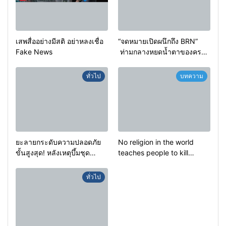
เสพสื่ออย่างมีสติ อย่าหลงเชื่อ
“จดหมายเปิดผนึกถึง BRN”
Fake News
ท่ามกลางหยดน้ำตาของครอบ
ครัวครูฟาตีเม๊าะ และเสียง
สะอื้นของทารกน้อยที่ต้อง
ทั่วไป
บทความ
กำพร้าแม่
ยะลายกระดับความปลอดภัย
No religion in the world
ขั้นสูงสุด! หลังเหตุบึ้มชุด
teaches people to kill
คุ้มครองครูรามัน ด้านข่าว
helpless people to achieve
กรองเตือนเฝ้าระวังแกนนำสั่ง
a goal.
ทั่วไป
การขยายผลโจมตี