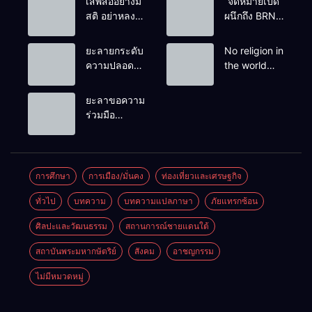
เสพสื่ออย่างมี
“จดหมายเปิด
สติ อย่าหลง
ผนึกถึง BRN”
เชื่อ Fake
ท่ามกลาง
News
หยดน้ำตาของ
ยะลายกระดับ
No religion in
ครอบครัวครู
ความปลอดภัย
the world
ฟาตีเม๊าะ
ขั้นสูงสุด!
teaches
และเสียง
หลังเหตุบึ้มชุด
people to kill
ยะลาขอความ
สะอื้นของ
คุ้มครองครู
helpless
ร่วมมือ
ทารกน้อยที่
รามัน ด้าน
people to
ประชาชน
ต้องกำพร้าแม่
ข่าวกรอง
achieve a
ร่วมเฝ้าระวัง
เตือนเฝ้าระวัง
goal.
และสังเกต
แกนนำสั่งการ
บุคคลต้อง
การศึกษา
การเมือง/มั่นคง
ท่องเที่ยวและเศรษฐกิจ
ขยายผลโจมตี
สงสัย เพื่อ
ทั่วไป
บทความ
บทความแปลภาษา
ภัยแทรกซ้อน
ความปลอดภัย
ในพื้นที่
ศิลปะและวัฒนธรรม
สถานการณ์ชายแดนใต้
สถาบันพระมหากษัตริย์
สังคม
อาชญกรรม
ไม่มีหมวดหมู่