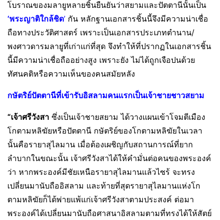
โบราณของมลายูหลายชิ้นยืนยันว่าสยามและปัตตานีนั้นเป็น
‘พระญาติใกล้ชิด
’
กัน หลักฐานเอกสารชิ้นนี้จึงมีความน่าเชื่อ
ถือทางประวัติศาสตร์ เพราะเป็นเอกสารประเภทตำนาน/
พงศาวดารมลายูที่เก่าแก่ที่สุด จึงทำให้ที่ปรากฏในเอกสารชิ้น
นี้มีความน่าเชื่อถืออย่างสูง เพราะยัง ไม่ได้ถูกเจือปนด้วย
ทัศนคติหรือความเห็นของคนสมัยหลัง
กษัตริย์ปัตตานีที่เข้ารับอิสลามคนแรกเป็นเจ้าชายชาวสยาม
“เจ้าศรีวังสา
ซึ่งเป็นเจ้าชายสยาม ได้วางแผนเข้าโจมตีเมือง
โกตามหลิฆัยหรือปัตตานี กษัตริย์ของโกตามหลิฆัยในเวลา
นั้นคือรายาสุไลมาน เมื่อต้องเผชิญกับสถานการณ์ที่ยาก
ลำบากในขณะนั้น เจ้าศรีวังสาได้ให้คำมั่นต่อคนของพระองค์
ว่า หากพระองค์มีชัยเหนือรายาสุไลมานแล้วไซร้ จะทรง
เปลี่ยนมานับถืออิสลาม และท้ายที่สุดรายาสุไลมานแห่งโก
ตามหลิฆัยก็ได้พ่ายแพ้แก่เจ้าศรีวังสาตามประสงค์ ต่อมา
พระองค์ได้เปลี่ยนมานับถือศาสนาอิสลามตามที่ทรงได้ให้สัตย์