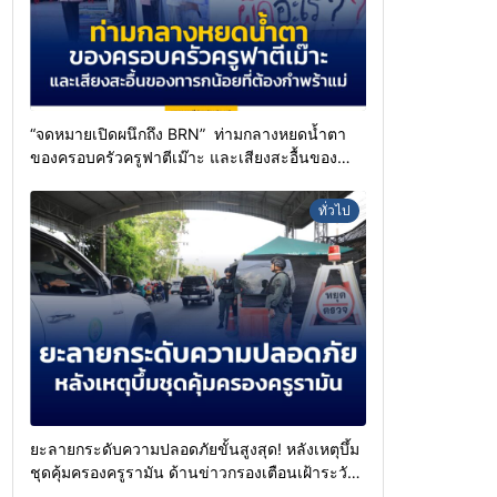
“จดหมายเปิดผนึกถึง BRN” ท่ามกลางหยดน้ำตา
ของครอบครัวครูฟาตีเม๊าะ และเสียงสะอื้นของ
ทารกน้อยที่ต้องกำพร้าแม่
ทั่วไป
ยะลายกระดับความปลอดภัยขั้นสูงสุด! หลังเหตุบึ้ม
ชุดคุ้มครองครูรามัน ด้านข่าวกรองเตือนเฝ้าระวัง
แกนนำสั่งการขยายผลโจมตี