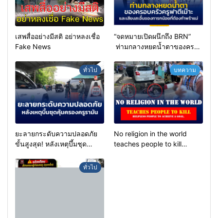
เสพสื่ออย่างมีสติ อย่าหลงเชื่อ
“จดหมายเปิดผนึกถึง BRN”
Fake News
ท่ามกลางหยดน้ำตาของครอบ
ครัวครูฟาตีเม๊าะ และเสียง
สะอื้นของทารกน้อยที่ต้อง
ทั่วไป
บทความ
กำพร้าแม่
ยะลายกระดับความปลอดภัย
No religion in the world
ขั้นสูงสุด! หลังเหตุบึ้มชุด
teaches people to kill
คุ้มครองครูรามัน ด้านข่าว
helpless people to achieve
กรองเตือนเฝ้าระวังแกนนำสั่ง
a goal.
ทั่วไป
การขยายผลโจมตี