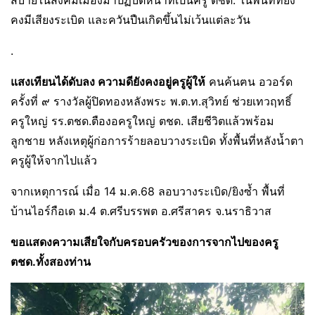
คงมีเสียงระเบิด และควันปืนเกิดขึ้นไม่เว้นแต่ละวัน
.
แสงเทียนได้ดับลง ความดียังคงอยู่ครูผู้ให้
คนค้นฅน อวอร์ด
ครั้งที่ ๙ รางวัลผู้ปิดทองหลังพระ พ.ต.ท.สุวิทย์ ช่วยเทวฤทธิ์
ครูใหญ่ รร.ตชด.ตืองอครูใหญ่ ตชด. เสียชีวิตแล้วพร้อม
ลูกชาย หลังเหตุผู้ก่อการร้ายลอบวางระเบิด ทั้งพื้นที่หลังน้ำตา
ครูผู้ให้จากไปแล้ว
จากเหตุการณ์ เมื่อ 14 ม.ค.68 ลอบวางระเบิด/ยิงซ้ำ พื้นที่
บ้านไอร์กือเด ม.4 ต.ศรีบรรพต อ.ศรีสาคร จ.นราธิวาส
ขอแสดงความเสียใจกับครอบครัวของการจากไปของครู
ตชด.ทั้งสองท่าน