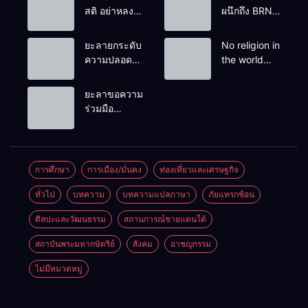
สติ อย่าหลง
ผนึกถึง BRN”
เชื่อ Fake
ท่ามกลาง
News
หยดน้ำตาของ
ยะลายกระดับ
No religion in
ครอบครัวครู
ความปลอดภัย
the world
ฟาตีเม๊าะ
ขั้นสูงสุด!
teaches
และเสียง
หลังเหตุบึ้มชุด
people to kill
ยะลาขอความ
สะอื้นของ
คุ้มครองครู
helpless
ร่วมมือ
ทารกน้อยที่
รามัน ด้าน
people to
ประชาชน
ต้องกำพร้าแม่
ข่าวกรอง
achieve a
ร่วมเฝ้าระวัง
เตือนเฝ้าระวัง
goal.
และสังเกต
แกนนำสั่งการ
บุคคลต้อง
การศึกษา
การเมือง/มั่นคง
ท่องเที่ยวและเศรษฐกิจ
ขยายผลโจมตี
สงสัย เพื่อ
ทั่วไป
บทความ
บทความแปลภาษา
ภัยแทรกซ้อน
ความปลอดภัย
ในพื้นที่
ศิลปะและวัฒนธรรม
สถานการณ์ชายแดนใต้
สถาบันพระมหากษัตริย์
สังคม
อาชญกรรม
ไม่มีหมวดหมู่