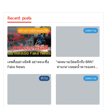
Recent posts
สถานการณ์ชายแดนใต้
บทความ
เสพสื่ออย่างมีสติ อย่าหลงเชื่อ
“จดหมายเปิดผนึกถึง BRN”
Fake News
ท่ามกลางหยดน้ำตาของครอบ
ครัวครูฟาตีเม๊าะ และเสียง
สะอื้นของทารกน้อยที่ต้อง
ทั่วไป
บทความ
กำพร้าแม่