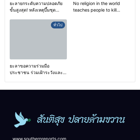
ยะลายกระดับความปลอดภัย
No religion in the world
ขั้นสูงสุด! หลังเหตุบึ้มชุด
teaches people to kill
คุ้มครองครูรามัน ด้านข่าว
helpless people to achieve
กรองเตือนเฝ้าระวังแกนนำสั่ง
a goal.
ทั่วไป
การขยายผลโจมตี
ยะลาขอความร่วมมือ
ประชาชน ร่วมเฝ้าระวังและ
สังเกตบุคคลต้องสงสัย เพื่อ
ความปลอดภัยในพื้นที่
www.southernreports.com