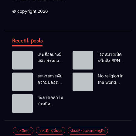
© copyright 2026
Recent posts
เสพสื่ออย่างมี
“จดหมายเปิด
สติ อย่าหลง
ผนึกถึง BRN”
เชื่อ Fake
ท่ามกลาง
News
หยดน้ำตาของ
ยะลายกระดับ
No religion in
ครอบครัวครู
ความปลอดภัย
the world
ฟาตีเม๊าะ
ขั้นสูงสุด!
teaches
และเสียง
หลังเหตุบึ้มชุด
people to kill
ยะลาขอความ
สะอื้นของ
คุ้มครองครู
helpless
ร่วมมือ
ทารกน้อยที่
รามัน ด้าน
people to
ประชาชน
ต้องกำพร้าแม่
ข่าวกรอง
achieve a
ร่วมเฝ้าระวัง
เตือนเฝ้าระวัง
goal.
และสังเกต
แกนนำสั่งการ
บุคคลต้อง
การศึกษา
การเมือง/มั่นคง
ท่องเที่ยวและเศรษฐกิจ
ขยายผลโจมตี
สงสัย เพื่อ