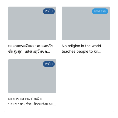
ครัวครูฟาตีเม๊าะ และเสียง
สะอื้นของทารกน้อยที่ต้อง
ทั่วไป
บทความ
กำพร้าแม่
ยะลายกระดับความปลอดภัย
No religion in the world
ขั้นสูงสุด! หลังเหตุบึ้มชุด
teaches people to kill
คุ้มครองครูรามัน ด้านข่าว
helpless people to achieve
กรองเตือนเฝ้าระวังแกนนำสั่ง
a goal.
ทั่วไป
การขยายผลโจมตี
ยะลาขอความร่วมมือ
ประชาชน ร่วมเฝ้าระวังและ
สังเกตบุคคลต้องสงสัย เพื่อ
ความปลอดภัยในพื้นที่