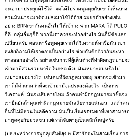
จะเอามาประยุกต์ใช้ได้ ผมได้ไปร่วมพูดคุยกับเขาก็เห็นบาง
ส่วนมันน่าจะมาดัดแปลงมาใช้ได้ด้วย ผมยกตัวอย่างเช่น
อย่าง BRNเขากันคนอื่นไม่ให้เข้าวง พวก MARA ก็ดี PULO
ก็ดี กลุ่มอื่นๆก็ดี พวกนี้เราควรจะทำอย่างไร มันก็มีข้อแลก
เปลี่ยนครับ ตอนหารือพูดคุยเราก็ได้วิเคราะห์หารือกัน เขา
สงสัยก็ถามให้เราตอบเป็นอย่างไร ช่วยกันคิดด้วยกันจะหา
ทางออกอย่างไร อย่างเช่นการที่ผู้เห็นต่างที่ทำผิดกฎหมายจะ
เข้ามามีส่วนร่วมหารือในจชต.ด้วย มันเหมาะสมหรือไม่
เหมาะสมอย่างไร เช่นคนที่ผิดกฎหมายอยู่ อยากจะเข้ามา
เราก็มีคำถามว่าที่จะเข้ามามีจุดประสงค์อะไร เป็นการ
วิเคราะห์ มันจะเสียหายไหม ถ้าคนทำผิดกฎหมายมาชี้แจง
เรายืนยันถ้าคุณทำผิดกฎหมายมันเสียหายแน่นอน แต่ถ้าคน
อื่นที่ไม่มีส่วนในคดีความ มันเป็นเรื่แงธรรมดาที่เขาสามารถ
มาพูดคุยกับมวลชน แต่เราก็จับตาดูเป็นหลักใหญ่ครับ
(ปล.ระหว่างการพูดคุยสันติสุขท มีสารัตถะในสามเรื่อง การ