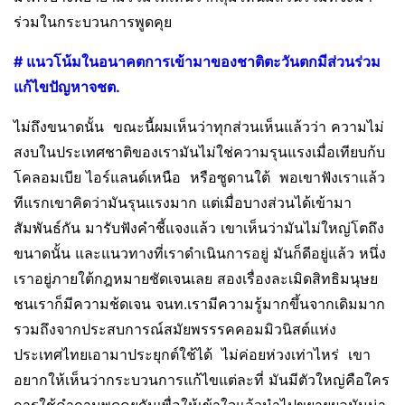
ร่วมในกระบวนการพูดคุย
# แนวโน้มในอนาคตการเข้ามาของชาติตะวันตกมีส่วนร่วม
แก้ไขปัญหาจชต.
ไม่ถึงขนาดนั้น ขณะนี้ผมเห็นว่าทุกส่วนเห็นแล้วว่า ความไม่
สงบในประเทศชาติของเรามันไม่ใช่ความรุนแรงเมื่อเทียบก้บ
โคลอมเบีย ไอร์แลนด์เหนือ หรือซูดานใต้ พอเขาฟังเราแล้ว
ทีแรกเขาคิดว่ามันรุนแรงมาก แต่เมื่อบางส่วนได้เข้ามา
สัมพันธ์กัน มารับฟังคำชี้แจงแล้ว เขาเห็นว่ามันไม่ใหญ่โตถึง
ขนาดนั้น และแนวทางที่เราดำเนินการอยู่ มันก็ดีอยู่แล้ว หนึ่ง
เราอยู่ภายใต้กฎหมายชัดเจนเลย สองเรื่องละเมิดสิทธิมนุษย
ชนเราก็มีความช้ดเจน จนท.เรามีความรู้มากขึ้นจากเดิมมาก
รวมถึงจากประสบการณ์สมัยพรรรคคอมมิวนิสต์แห่ง
ประเทศไทยเอามาประยุกต์ใช้ได้ ไม่ค่อยห่วงเท่าไหร่ เขา
อยากให้เห็นว่ากระบวนการแก้ไขแต่ละที่ มันมีตัวใหญ่คือใคร
การใช้คำถามพูดคุยกันเพื่อให้เข้าใจแล้วนำไปขยายผลมันน่า