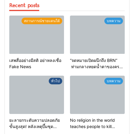
Recent posts
สถานการณ์ชายแดนใต้
บทความ
เสพสื่ออย่างมีสติ อย่าหลงเชื่อ
“จดหมายเปิดผนึกถึง BRN”
Fake News
ท่ามกลางหยดน้ำตาของครอบ
ครัวครูฟาตีเม๊าะ และเสียง
สะอื้นของทารกน้อยที่ต้อง
ทั่วไป
บทความ
กำพร้าแม่
ยะลายกระดับความปลอดภัย
No religion in the world
ขั้นสูงสุด! หลังเหตุบึ้มชุด
teaches people to kill
คุ้มครองครูรามัน ด้านข่าว
helpless people to achieve