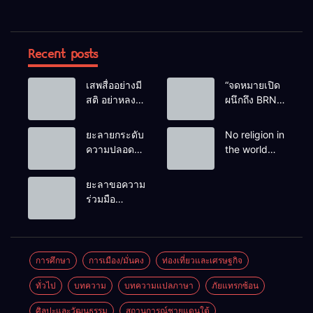
Recent posts
เสพสื่ออย่างมี
“จดหมายเปิด
สติ อย่าหลง
ผนึกถึง BRN”
เชื่อ Fake
ท่ามกลาง
News
หยดน้ำตาของ
ยะลายกระดับ
No religion in
ครอบครัวครู
ความปลอดภัย
the world
ฟาตีเม๊าะ
ขั้นสูงสุด!
teaches
และเสียง
หลังเหตุบึ้มชุด
people to kill
ยะลาขอความ
สะอื้นของ
คุ้มครองครู
helpless
ร่วมมือ
ทารกน้อยที่
รามัน ด้าน
people to
ประชาชน
ต้องกำพร้าแม่
ข่าวกรอง
achieve a
ร่วมเฝ้าระวัง
เตือนเฝ้าระวัง
goal.
และสังเกต
แกนนำสั่งการ
บุคคลต้อง
การศึกษา
การเมือง/มั่นคง
ท่องเที่ยวและเศรษฐกิจ
ขยายผลโจมตี
สงสัย เพื่อ
ทั่วไป
บทความ
บทความแปลภาษา
ภัยแทรกซ้อน
ความปลอดภัย
ในพื้นที่
ศิลปะและวัฒนธรรม
สถานการณ์ชายแดนใต้