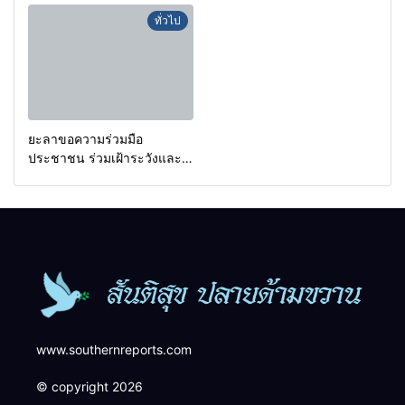
กรองเตือนเฝ้าระวังแกนนำสั่ง
a goal.
ทั่วไป
การขยายผลโจมตี
ยะลาขอความร่วมมือ
ประชาชน ร่วมเฝ้าระวังและ
สังเกตบุคคลต้องสงสัย เพื่อ
ความปลอดภัยในพื้นที่
www.southernreports.com
© copyright 2026