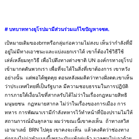
# บทบาททางยุโรปมามีส่วนร่วมแก้ไขปัญหาจชต.
เป้หมายเดิมของbrnหรือกลุ่มก่อความไม่สงบ เห็นว่ากำลังที่มี
อยู่ไม่มีทางเอาชนะและแบ่งแยกเราได้ เขาก็ต้องใช้วิธีใช้
เล่ห์เหลี่ยมทุกวิธี เพื่อไปดึงทางต่างชาติ UN องค์กรทางยุโรป
เข้ามากดดันพวกเรา เพื่อที่จะได้ในสิ่งที่เขาต้องการ เขาหวัง
อย่างนั้น แต่พอได้พูดคุย ตอนหลังผมคิดว่าทางฝั่งตต.เขาเห็น
ว่าประเทศไทยที่เป็นรัฐบาล มีความชอบธรรมในการปฎิบัติ
การภายใต้เงื่อนไขที่สากลรับได้ไม่ว่าในเรื่องกฎหมายสิทธิ
มนุษยชน กฏหมายสากล ไม่ว่าในเรื่องของการเมือง การ
ทหาร การพัฒนาเรามีกำลังทหารไว้ทำหน้าที่ป้องปรามไม่ให้
สถานการณ์มันลุกลาม ผมว่าขณะนี้เขาคงเห็น ถ้าทางสวิส
เอามาเลย์ BRN ไปคุย เขาคงจะเห็น แล้วคงคิดว่าช่องทาง
ต่อรองไม่น่าทำแบบนี้เพราะมันแพ้อยู่แล้ว มวลชนไม่เอาด้วย