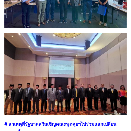
# สาเหตุที่รัฐบาลสวิสเชิญคณะพูดคุยฯไปร่วมแลกเปลี่ยน