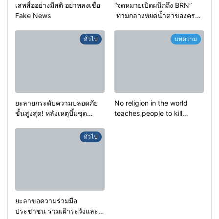
เสพสื่ออย่างมีสติ อย่าหลงเชื่อ
“จดหมายเปิดผนึกถึง BRN”
Fake News
ท่ามกลางหยดน้ำตาของครอบ
ครัวครูฟาตีเม๊าะ และเสียง
สะอื้นของทารกน้อยที่ต้อง
ทั่วไป
บทความ
กำพร้าแม่
ยะลายกระดับความปลอดภัย
No religion in the world
ขั้นสูงสุด! หลังเหตุบึ้มชุด
teaches people to kill
คุ้มครองครูรามัน ด้านข่าว
helpless people to achieve
กรองเตือนเฝ้าระวังแกนนำสั่ง
a goal.
ทั่วไป
การขยายผลโจมตี
ยะลาขอความร่วมมือ
ประชาชน ร่วมเฝ้าระวังและ