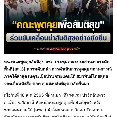
หน.คณะพูดคุยสันติสุข จชต.ประชุมคณะประสานงานระดับ
พื้นที่(สล.3) ความคืบหน้า การดำเนินการพูดคุย สถานการณ์
ภาคใต้ล่าสุด เหตุระเบิดป่วน ชายแดนใต้ สมาพันธ์ไทยพุทธ
จชต.ยืนหนังสือ ขอความสงบสันติสุข กลับคืนมา
เมื่อวันที่ 18 ส.ค.2565 ที่ผ่านมา ที่โรงแรม ปาร์คอินทาว
อ.เมือง จ.ปัตตานี หัวหน้าคณะพูดคุยเพื่อสันติสุขจังหวัด
ชายแดนภาคใต้ (คพส.) นำโดย พลเอก วัลลภ รักเสนาะ
หัวหน้าคณะพูดคุยสันติสุข พลโท​ธิรา แดหวา แม่ทัพน้อยที่ 4