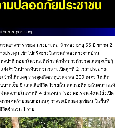
ึ้นในสวนยางพาราของ นางประทุม นักทอง อายุ 55 ปี ชาวม.2
่นางประทุม เข้าไปกรีดยางในสวนตัวเองห่างจากบ้าน
หงปาดี ต่อมาในขณะที่เจ้าหน้าที่ทหารตำรวจและชุดเก็บกู้
่งแฝงตัวในป่ารกทึบจุดชนวนระเบิดลูกที่ 2 เวลาประมาณ
จะเข้าที่เกิดเหตุ ห่างจุดเกิดเหตุประมาณ 200 เมตร ได้เกิด
ได้รับบาดเจ็บ 8 และเสียชีวิต 1รายนั้น พล.ต.อุทิศ อนันตนานนท์
่นคงภายในภาคที่ 4 ส่วนหน้า (รอง ผอ.รมน.4สน.)สั่งเปิด
ิดตามคนร้ายลอบก่อนเหตุ วางระเบิดสองลูกซ้อน ในพื้นที่
ชีวิตจำนวน 1 ราย