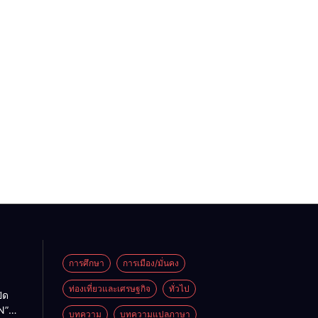
การศึกษา
การเมือง/มั่นคง
ท่องเที่ยวและเศรษฐกิจ
ทั่วไป
ิด
N”
บทความ
บทความแปลภาษา