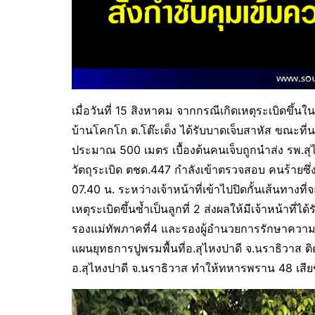
เมื่อวันที่ 15 สิงหาคม จากกรณีเกิดเหตุระเบิดข
บ้านโคกโก ต.โต๊ะเด็ง ได้รับบาดเจ็บสาหัส ขณะที
ประมาณ 500 เมตร เบื้องต้นคนเจ็บถูกนำส่ง รพ.สุไ
วัตถุระเบิด ตชด.447 กำลังเข้าตรวจสอบ คนร้ายซึ
07.40 น. ระหว่างเจ้าหน้าที่เข้าไปปิดกั้นเส้นทางที่
เหตุระเบิดขึ้นซ้ำเป็นลูกที่ 2 ส่งผลให้มีเจ้าหน้าที่
รองแม่ทัพภาคที่4 และรองผู้อำนวยการรักษาความมั
แผนยุทธการปูพรมพื้นที่อ.สุไหงปาดี จ.นราธิวาส ต
อ.สุไหงปาดี จ.นราธิวาส ทำให้ทหารพราน 48 เสีย