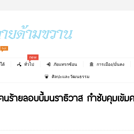
hot
new
ใต้
ทั่วไป
ภัยแทรกซ้อน
การเมือง/มั่นคง
ศิลปะและวัฒนธรรม
คนร้ายลอบบึ้มนราธิวาส กำชับคุมเข้