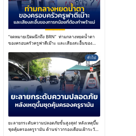
“จดหมายเปิดผนึกถึง BRN” ท่ามกลางหยดน้ำตา
ของครอบครัวครูฟาตีเม๊าะ และเสียงสะอื้นของ
ทารกน้อยที่ต้องกำพร้าแม่
ทั่วไป
ยะลายกระดับความปลอดภัยขั้นสูงสุด! หลังเหตุบึ้ม
ชุดคุ้มครองครูรามัน ด้านข่าวกรองเตือนเฝ้าระวัง
แกนนำสั่งการขยายผลโจมตี