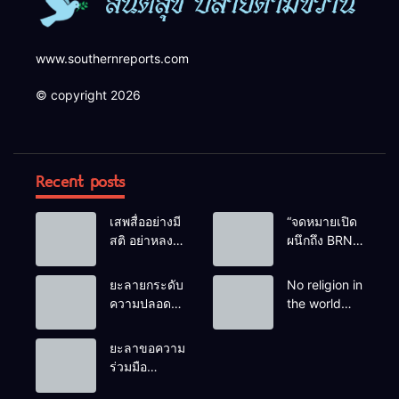
www.southernreports.com
© copyright 2026
Recent posts
เสพสื่ออย่างมี
“จดหมายเปิด
สติ อย่าหลง
ผนึกถึง BRN”
เชื่อ Fake
ท่ามกลาง
News
หยดน้ำตาของ
ยะลายกระดับ
No religion in
ครอบครัวครู
ความปลอดภัย
the world
ฟาตีเม๊าะ
ขั้นสูงสุด!
teaches
และเสียง
หลังเหตุบึ้มชุด
people to kill
ยะลาขอความ
สะอื้นของ
คุ้มครองครู
helpless
ร่วมมือ
ทารกน้อยที่
รามัน ด้าน
people to
ประชาชน
ต้องกำพร้าแม่
ข่าวกรอง
achieve a