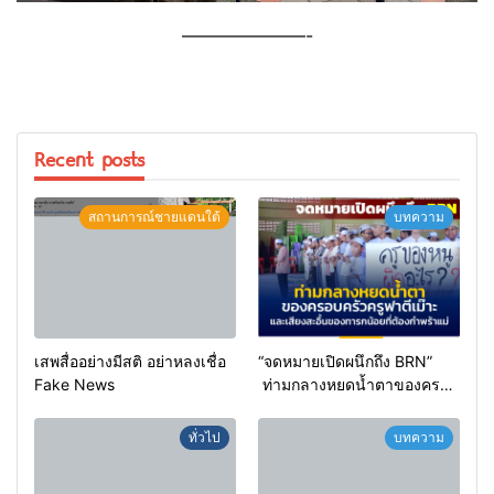
———————-
Recent posts
สถานการณ์ชายแดนใต้
บทความ
เสพสื่ออย่างมีสติ อย่าหลงเชื่อ
“จดหมายเปิดผนึกถึง BRN”
Fake News
ท่ามกลางหยดน้ำตาของครอบ
ครัวครูฟาตีเม๊าะ และเสียง
สะอื้นของทารกน้อยที่ต้อง
ทั่วไป
บทความ
กำพร้าแม่