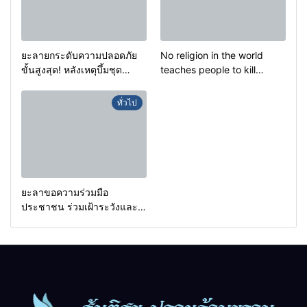
ยะลายกระดับความปลอดภัย
No religion in the world
ขั้นสูงสุด! หลังเหตุบึ้มชุด
teaches people to kill
คุ้มครองครูรามัน ด้านข่าว
helpless people to achieve
กรองเตือนเฝ้าระวังแกนนำสั่ง
a goal.
ทั่วไป
การขยายผลโจมตี
ยะลาขอความร่วมมือ
ประชาชน ร่วมเฝ้าระวังและ
สังเกตบุคคลต้องสงสัย เพื่อ
ความปลอดภัยในพื้นที่