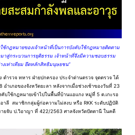
ับใช้กฎหมายของเจ้าหน้าที่เป็นการบังคับใช้กฎหมายติดตาม
มาสู่กระบวนการยุติธรรม เจ้าหน้าที่จึงมีความชอบธรรม
เท่าเทียม ยึดหลักสิทธิมนุษยชน”
มมั่นคง ตำรวจ ทหาร ฝ่ายปกครอง ประจำด่านตรวจ จุดตรวจ ได้
8 อำเภอของจังหวัดยะลา หลังจากเมื่อช่วงเช้าของวันที่ 23
งบังคับใช้กฎหมายเข้าไปในพื้นที่บ้านแอแกง หมู่ที่ 5 ต.เกะรอ
าลี สมาชิกกลุ่มผู้ก่อความไม่สงบ หรือ RKK ระดับปฏิบัติ
ับ ป.วิอาญา ที่ 422/2563 ศาลจังหวัดปัตตานี ในคดี