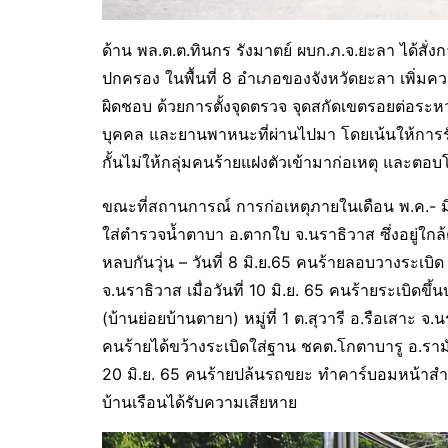
ด้าน พล.ต.ต.ทินกร รังมาตย์ ผบก.ภ.จ.ยะลา ได้สั่ง
ปกครอง ในพื้นที่ 8 อำเภอของจังหวัดยะลา เพิ่มคว
ผิดชอบ ด้วยการตั้งจุดตรวจ จุดสกัดเขตรอยต่อระหว่
บุคคล และยานพาหนะที่ผ่านไปมา โดยเน้นให้การรั
กั้นไม่ให้กลุ่มคนร้ายแฝงตัวเข้ามาก่อเหตุ และตอบ
ขณะที่สถานการณ์ การก่อเหตุภายในเดือน พ.ค.- มิ.ย
ใส่ตำรวจน้ำตาบา อ.ตากใบ จ.นราธิวาส ซึ่งอยู่ใก
หลบกันวุ่น – วันที่ 8 มิ.ย.65 คนร้ายลอบวางระเบิด
จ.นราธิวาส เมื่อวันที่ 10 มิ.ย. 65 คนร้ายระเบิ
(บ้านย่อยบ้านตายา) หมู่ที่ 1 ต.สุวารี อ.รือเสาะ จ.
คนร้ายได้ขว้างระเบิดใส่ฐาน ชคต.โกตาบารู อ.รามัน
20 มิ.ย. 65 คนร้ายปล้นรถขยะ ทำคาร์บอมหน้าสำนั
บ้านเรือนได้รับความเสียหาย