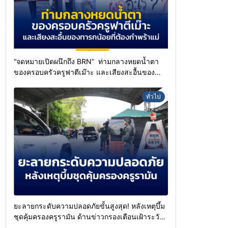
“จดหมายเปิดผนึกถึง BRN” ท่ามกลางหยดน้ำตา
ของครอบครัวครูฟาตีเม๊าะ และเสียงสะอื้นของ
ทารกน้อยที่ต้องกำพร้าแม่
ทั่วไป
ยะลายกระดับความปลอดภัยขั้นสูงสุด! หลังเหตุบึ้ม
ชุดคุ้มครองครูรามัน ด้านข่าวกรองเตือนเฝ้าระวัง
แกนนำสั่งการขยายผลโจมตี