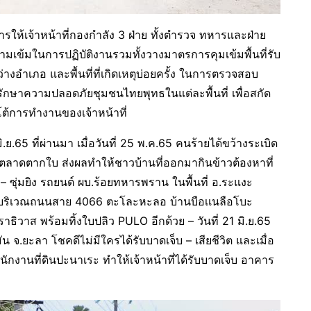
การให้เจ้าหน้าที่กองกำลัง 3 ฝ่าย ทั้งตำรวจ ทหารและฝ่าย
ามเข้มในการปฏิบัติงานรวมทั้งวางมาตรการคุมเข้มพื้นที่รับ
างอำเภอ และพื้นที่ที่เกิดเหตุบ่อยครั้ง ในการตรวจสอบ
กษาความปลอดภัยชุมชนไทยพุทธในแต่ละพื้นที่ เพื่อสกัด
โต้การทำงานของเจ้าหน้าที่
.65 ที่ผ่านมา เมื่อวันที่ 25 พ.ค.65 คนร้ายได้ขว้างระเบิด
ล้ตลาดตากใบ ส่งผลทำให้ชาวบ้านที่ออกมากินข้าวต้องหาที่
 – ซุ่มยิง รถยนต์ ผบ.ร้อยทหารพราน ในพื้นที่ อ.ระแงะ
ดขึ้นบริเวณถนนสาย 4066 ตะโละหะลอ บ้านบือเเนลือโบะ
นราธิวาส พร้อมทิ้งใบปลิว PULO อีกด้วย – วันที่ 21 มิ.ย.65
 จ.ยะลา โชคดีไม่มีใครได้รับบาดเจ็บ – เสียชีวิต และเมื่อ
กงานที่ดินปะนาเระ ทำให้เจ้าหน้าที่ได้รับบาดเจ็บ อาคาร