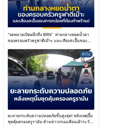
“จดหมายเปิดผนึกถึง BRN” ท่ามกลางหยดน้ำตา
ของครอบครัวครูฟาตีเม๊าะ และเสียงสะอื้นของ
ทารกน้อยที่ต้องกำพร้าแม่
ทั่วไป
ยะลายกระดับความปลอดภัยขั้นสูงสุด! หลังเหตุบึ้ม
ชุดคุ้มครองครูรามัน ด้านข่าวกรองเตือนเฝ้าระวัง
แกนนำสั่งการขยายผลโจมตี