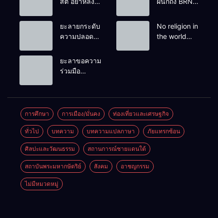
สติ อย่าหลง
ผนึกถึง BRN”
เชื่อ Fake
ท่ามกลาง
News
หยดน้ำตาของ
ยะลายกระดับ
No religion in
ครอบครัวครู
ความปลอดภัย
the world
ฟาตีเม๊าะ
ขั้นสูงสุด!
teaches
และเสียง
หลังเหตุบึ้มชุด
people to kill
ยะลาขอความ
สะอื้นของ
คุ้มครองครู
helpless
ร่วมมือ
ทารกน้อยที่
รามัน ด้าน
people to
ประชาชน
ต้องกำพร้าแม่
ข่าวกรอง
achieve a
ร่วมเฝ้าระวัง
เตือนเฝ้าระวัง
goal.
และสังเกต
แกนนำสั่งการ
บุคคลต้อง
การศึกษา
การเมือง/มั่นคง
ท่องเที่ยวและเศรษฐกิจ
ขยายผลโจมตี
สงสัย เพื่อ
ทั่วไป
บทความ
บทความแปลภาษา
ภัยแทรกซ้อน
ความปลอดภัย
ในพื้นที่
ศิลปะและวัฒนธรรม
สถานการณ์ชายแดนใต้
สถาบันพระมหากษัตริย์
สังคม
อาชญกรรม
ไม่มีหมวดหมู่