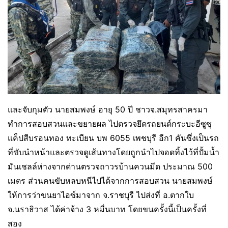
และจับกุมตัว นายสมพงษ์ อายุ 50 ปี ชาวจ.สมุทรสาครมา
ทำการสอบสวนและขยายผล ไปตรวจยึดรถยนต์กระบะอีซูซุ
แค็ปสีบรอนทอง ทะเบียน บพ 6055 เพชบุรี อีก1 คันซึ่งเป็นรถ
ที่ขับนำหน้าและตรวจดูเส้นทางโดยถูกนำไปจอดทิ้งไว้ที่ปั้มน้ำ
มันเชลล์ห่างจากด่านตรวจถาวรบ้านควนมีด ประมาณ 500
เมตร ส่วนคนขับหลบหนีไปได้จากการสอบสวน นายสมพงษ์
ให้การว่าขนยาไอซ์มาจาก จ.ราชบุรี ไปส่งที่ อ.ตากใบ
จ.นราธิวาส ได้ค่าจ้าง 3 หมื่นบาท โดยขนครั้งนี้เป็นครั้งที่
สอง