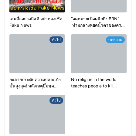
เสพสื่ออย่างมีสติ อย่าหลงเชื่อ
“จดหมายเปิดผนึกถึง BRN”
Fake News
ท่ามกลางหยดน้ำตาของครอบ
ครัวครูฟาตีเม๊าะ และเสียง
สะอื้นของทารกน้อยที่ต้อง
ทั่วไป
บทความ
กำพร้าแม่
ยะลายกระดับความปลอดภัย
No religion in the world
ขั้นสูงสุด! หลังเหตุบึ้มชุด
teaches people to kill
คุ้มครองครูรามัน ด้านข่าว
helpless people to achieve
กรองเตือนเฝ้าระวังแกนนำสั่ง
a goal.
ทั่วไป
การขยายผลโจมตี