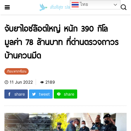
ไทย
จับยาไอซ์ล๊อตใหญ่ หนัก 390 กิโล
มูลค่า 78 ล้านบาท ที่ด่านตรวจถาวร
บ้านควนมีด
ภัยแทรกซ้อน
11 Jun 2022
2189
share
tweet
share