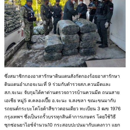
ซึ่งสมาชิกกองอาสารักษาดินแดนสังกัดกองร้อยอาสารักษา
ดินแดนอำเภอจะนะที่ 9 ร่วมกับตำรวจสภ.ควนมีดและ
สภ.จะนะ จับกุมได้คาด่านตรวจถาวรบ้านควนมีด ถนนสาย
เอเชีย หมู่5 ต.คลองเปี๊ย อ.จะนะ จ.สงขลา ขณะขนมากับ
รถยนต์กระบะโตโยต้าสีขาวตอนเดียว ทะเบียน 3 ฒข 1976
กรุงเทพฯ ซึ่งเป็นรถรั้วบรรทุกสินค้าการเกษตร โดยใช้วิธี
ซุกซ่อนยาไอซ์จำนวน10 กระสอบปะปนมากับแตงกวา แยก