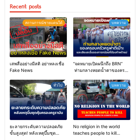
Recent posts
สถานการณ์ชายแดนใต้
บทความ
เสพสื่ออย่างมีสติ อย่าหลงเชื่อ
“จดหมายเปิดผนึกถึง BRN”
Fake News
ท่ามกลางหยดน้ำตาของครอบ
ครัวครูฟาตีเม๊าะ และเสียง
สะอื้นของทารกน้อยที่ต้อง
ทั่วไป
บทความ
กำพร้าแม่
ยะลายกระดับความปลอดภัย
No religion in the world
ขั้นสูงสุด! หลังเหตุบึ้มชุด
teaches people to kill
คุ้มครองครูรามัน ด้านข่าว
helpless people to achieve