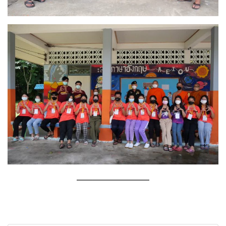
—————————