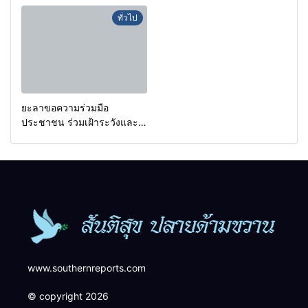
กรองเตือนเฝ้าระวังแกนนำสั่ง
a goal.
ทั่วไป
การขยายผลโจมตี
ยะลาขอความร่วมมือ
ประชาชน ร่วมเฝ้าระวังและ
สังเกตบุคคลต้องสงสัย เพื่อ
ความปลอดภัยในพื้นที่
www.southernreports.com
© copyright 2026