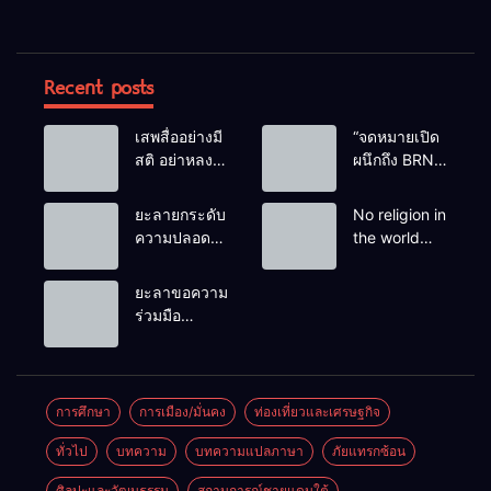
Recent posts
เสพสื่ออย่างมี
“จดหมายเปิด
สติ อย่าหลง
ผนึกถึง BRN”
เชื่อ Fake
ท่ามกลาง
News
หยดน้ำตาของ
ยะลายกระดับ
No religion in
ครอบครัวครู
ความปลอดภัย
the world
ฟาตีเม๊าะ
ขั้นสูงสุด!
teaches
และเสียง
หลังเหตุบึ้มชุด
people to kill
ยะลาขอความ
สะอื้นของ
คุ้มครองครู
helpless
ร่วมมือ
ทารกน้อยที่
รามัน ด้าน
people to
ประชาชน
ต้องกำพร้าแม่
ข่าวกรอง
achieve a
ร่วมเฝ้าระวัง
เตือนเฝ้าระวัง
goal.
และสังเกต
แกนนำสั่งการ
บุคคลต้อง
การศึกษา
การเมือง/มั่นคง
ท่องเที่ยวและเศรษฐกิจ
ขยายผลโจมตี
สงสัย เพื่อ
ทั่วไป
บทความ
บทความแปลภาษา
ภัยแทรกซ้อน
ความปลอดภัย
ในพื้นที่
ศิลปะและวัฒนธรรม
สถานการณ์ชายแดนใต้