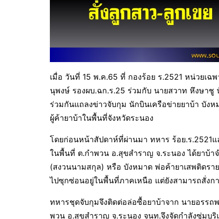
เมื่อ วันที่ 15 พ.ค.65 ที่ กองร้อย ร.2521 หน่ว
นุพงษ์ รองผบ.ฉก.ร.25 ร่วมกับ นายสวาท หึงษา
ร่วมกันแถลงข่าวจับกุม นักบินเครือข่ายยาบ้า บังห
ผู้ค้ายาบ้าในพื้นที่จังหวัดระนอง
โดยก่อนหน้าสัปดาห์ที่ผ่านมา ทหาร ร้อย.ร.2521แ
ในพื้นที่ ต.กำพวน อ.สุขสำราญ จ.ระนอง ได้ยาบ้
(สงวนนามสกุล) หรือ บังหมาด พ่อค้ายาเสพติดราย
ไปซุกซ่อนอยู่ในพื้นที่ภาคเหนือ แต่ยังสามารถสั่งก
ทหารชุดจับกุมจึงติดต่อล่อซื้อยาบ้าจาก นายอรรถพล 
พวน อ.สุขสำราญ จ.ระนอง จนท.จึงจัดกำลังซุ่มบร