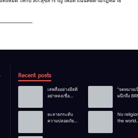
างทั้งหมด ให้กับ สภ.สุขสำราญ เพื่อดำเนินคดีตามกฎหมาย
——————–
Recent posts
เสพสื่ออย่างมีสติ
“จดหมายเป
อย่าหลงเชื่อ
ผนึกถึง BR
Fake News
ท่ามกลาง
น้ำตาของ
ยะลายกระดับ
No religion
ครัวครูฟาต
ความปลอดภัย
the world
และเสียงสะ
ขั้นสูงสุด! หลังเห
teaches p
ของทารกน้อ
ตุบึ้มชุดคุ้มครอง
to kill hel
ต้องกำพร้า