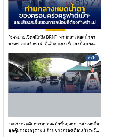
“จดหมายเปิดผนึกถึง BRN” ท่ามกลางหยดน้ำตา
ของครอบครัวครูฟาตีเม๊าะ และเสียงสะอื้นของ
ทารกน้อยที่ต้องกำพร้าแม่
ทั่วไป
ยะลายกระดับความปลอดภัยขั้นสูงสุด! หลังเหตุบึ้ม
ชุดคุ้มครองครูรามัน ด้านข่าวกรองเตือนเฝ้าระวัง
แกนนำสั่งการขยายผลโจมตี