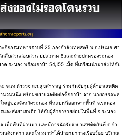
ยเฉพาะกิจกรมทหารราบที่ 25 กองกำลังเทพสตรี พ.อ.ปรเมธ ศา
ชู นักสืบสวนสอบสวน ปปส.ภาค 8,และฝ่ายปกครองระนอง
มาด ระนอง พร้อมยาบ้า 54,155 เม็ด ที่เตรียมนำมาส่งให้กับ
ละ จนท.ตำรวจ สภ.สุขสำราญ ร่วมกันจับกุมผู้ค้ายาเสพติด
าจำนวนหนึ่ง พร้อมขยายผลติดต่อซื้อยาบ้า จาก นายอรรถพล
ใหญ่ของจังหวัดระนอง ที่หลบหนีออกจากพื้นที่ จ.ระนอง
ารและส่งยาเสพติด ให้กับผู้ค้ายารายย่อยในพื้นที่ จ.ระนอง
เมื่อคืนที่ผ่านมา และมีการนัดรับส่งยาเสพติดกันที่ ต.กำ
ิเวณดังกล่าว และโทรมาว่าได้นำยามาวางเรียบร้อย บริเวณ