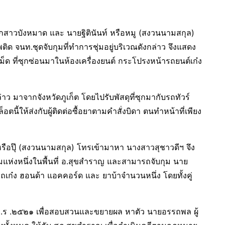
กสาวบังหมาด และ นายฐิตินันท์ หรือหมู (สงวนนามสกุล)
ด จนท.ชุดจับกุมที่ทำการชุ่มอยู่บริเวณดังกล่าว จึงแสดง
ด ที่ซุกซ่อนมาในห้องเครื่องยนต์ กระโปรงหน้ารถยนต์เก๋ง
าว มาจากจังหวัดภูเก็ต โดยไปรับพัสดุที่ซุกมากับรถทัวร์
นี้ให้ส่งกับผู้ติดต่อซื้อยาตามคำสั่งบิดา ตนทำหน้าที่เพียง
หรือปุ๊ (สงวนนามสกุล) โทรเข้ามาหา นางสาวสุชาวดีฯ จึง
มแห่งหนึ่งในพื้นที่ อ.สุขสำราญ และสามารถจับกุม นาย
เก๋ง ฮอนด้า แอคคอร์ด และ ยาบ้าจำนวนหนึ่ง โดยทั้งคู่
ร้อย.ร .๒๕๒๑ เพื่อสอบสวนและขยายผล หาตัว นายอรรถพล ผู้