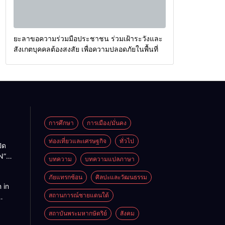
ยะลาขอความร่วมมือประชาชน ร่วมเฝ้าระวังและ
สังเกตบุคคลต้องสงสัย เพื่อความปลอดภัยในพื้นที่
การศึกษา
การเมือง/มั่นคง
ท่องเที่ยวและเศรษฐกิจ
ทั่วไป
ิด
N”
บทความ
บทความแปลภาษา
หยด
ครอบ
ภัยแทรกซ้อน
ศิลปะและวัฒนธรรม
 in
ีเม๊าะ
สถานการณ์ชายแดนใต้
อื้น
eople
ยที่
สถาบันพระมหากษัตริย์
สังคม
pless
แม่