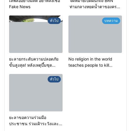
เสพสื่ออย่างมีสติ อย่าหลงเชื่อ
“จดหมายเปิดผนึกถึง BRN”
Fake News
ท่ามกลางหยดน้ำตาของครอบ
ครัวครูฟาตีเม๊าะ และเสียง
สะอื้นของทารกน้อยที่ต้อง
ทั่วไป
บทความ
กำพร้าแม่
ยะลายกระดับความปลอดภัย
No religion in the world
ขั้นสูงสุด! หลังเหตุบึ้มชุด
teaches people to kill
คุ้มครองครูรามัน ด้านข่าว
helpless people to achieve
กรองเตือนเฝ้าระวังแกนนำสั่ง
a goal.
ทั่วไป
การขยายผลโจมตี
ยะลาขอความร่วมมือ
ประชาชน ร่วมเฝ้าระวังและ
สังเกตบุคคลต้องสงสัย เพื่อ