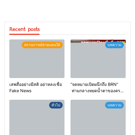
Recent posts
สถานการณ์ชายแดนใต้
บทความ
เสพสื่ออย่างมีสติ อย่าหลงเชื่อ
“จดหมายเปิดผนึกถึง BRN”
Fake News
ท่ามกลางหยดน้ำตาของครอบ
ครัวครูฟาตีเม๊าะ และเสียง
สะอื้นของทารกน้อยที่ต้อง
ทั่วไป
บทความ
กำพร้าแม่