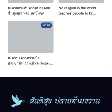
ยะลายกระดับความปลอดภัย
No religion in the world
ขั้นสูงสุด! หลังเหตุบึ้มชุด
teaches people to kill
คุ้มครองครูรามัน ด้านข่าว
helpless people to achieve
กรองเตือนเฝ้าระวังแกนนำสั่ง
a goal.
ทั่วไป
การขยายผลโจมตี
ยะลาขอความร่วมมือ
ประชาชน ร่วมเฝ้าระวังและ
สังเกตบุคคลต้องสงสัย เพื่อ
ความปลอดภัยในพื้นที่