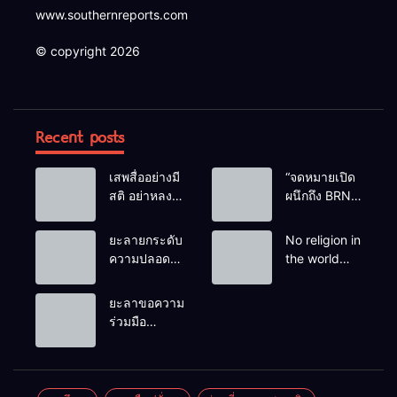
www.southernreports.com
© copyright 2026
Recent posts
เสพสื่ออย่างมี
“จดหมายเปิด
สติ อย่าหลง
ผนึกถึง BRN”
เชื่อ Fake
ท่ามกลาง
News
หยดน้ำตาของ
ยะลายกระดับ
No religion in
ครอบครัวครู
ความปลอดภัย
the world
ฟาตีเม๊าะ
ขั้นสูงสุด!
teaches
และเสียง
หลังเหตุบึ้มชุด
people to kill
ยะลาขอความ
สะอื้นของ
คุ้มครองครู
helpless
ร่วมมือ
ทารกน้อยที่
รามัน ด้าน
people to
ประชาชน
ต้องกำพร้าแม่
ข่าวกรอง
achieve a
ร่วมเฝ้าระวัง
เตือนเฝ้าระวัง
goal.
และสังเกต
แกนนำสั่งการ
บุคคลต้อง