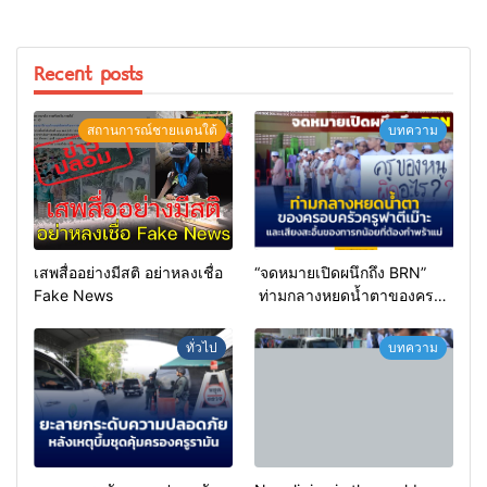
Recent posts
สถานการณ์ชายแดนใต้
บทความ
เสพสื่ออย่างมีสติ อย่าหลงเชื่อ
“จดหมายเปิดผนึกถึง BRN”
Fake News
ท่ามกลางหยดน้ำตาของครอบ
ครัวครูฟาตีเม๊าะ และเสียง
สะอื้นของทารกน้อยที่ต้อง
ทั่วไป
บทความ
กำพร้าแม่