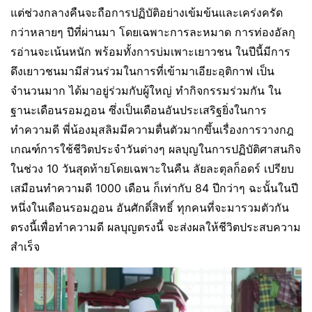
แต่ช่วงกลางคืนจะถือการปฏิบัติอย่างเข้มข้นและเคร่งครัด
กว่าหลายๆ ปีที่ผ่านมา โดยเฉพาะการละหมาด การท่องอัลกุ
รอ่านจะเน้นหนัก พร้อมทั้งการบ่มเพาะเยาวชน ในปีนี้มีการ
ดึงเยาวชนมามีส่วนร่วมในการที่เข้ามาเอียะอฺติกาฟ เป็น
จำนวนมาก ได้มาอยู่ร่วมกับผู้ใหญ่ ทำกิจกรรมร่วมกัน ใน
ฐานะเดือนรอมฎอน ซึ่งเป็นเดือนอันประเสริฐยิ่งในการ
ทำความดี พี่น้องมุสลิมมีความตื่นตัวมากขึ้นเรื่องการวางกฎ
เกณฑ์การใช้ชีวิตประจำวันต่างๆ ผลบุญในการปฏิบัติศาสนกิจ
ในช่วง 10 วันสุดท้ายโดยเฉพาะในคืน ลัยละตุลก็อดร์ เปรียบ
เสมือนทำความดี 1000 เดือน ก็เท่ากับ 84 ปีกว่าๆ ฉะนั้นในปี
หนึ่งในเดือนรอมฎอน อันศักดิ์สิทธิ์ ทุกคนที่จะมารวมตัวกัน
ตรงนี้เพื่อทำความดี ผลบุญตรงนี้ จะส่งผลให้ชีวิตประสบความ
สำเร็จ