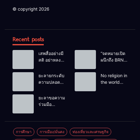
© copyright 2026
Recent posts
เสพสื่ออย่างมี
“จดหมายเปิด
สติ อย่าหลง
ผนึกถึง BRN”
เชื่อ Fake
ท่ามกลาง
News
หยดน้ำตาของ
ยะลายกระดับ
No religion in
ครอบครัวครู
ความปลอดภัย
the world
ฟาตีเม๊าะ
ขั้นสูงสุด!
teaches
และเสียง
หลังเหตุบึ้มชุด
people to kill
ยะลาขอความ
สะอื้นของ
คุ้มครองครู
helpless
ร่วมมือ
ทารกน้อยที่
รามัน ด้าน
people to
ประชาชน
ต้องกำพร้าแม่
ข่าวกรอง
achieve a
ร่วมเฝ้าระวัง
เตือนเฝ้าระวัง
goal.
และสังเกต
แกนนำสั่งการ
บุคคลต้อง
การศึกษา
การเมือง/มั่นคง
ท่องเที่ยวและเศรษฐกิจ
ขยายผลโจมตี
สงสัย เพื่อ