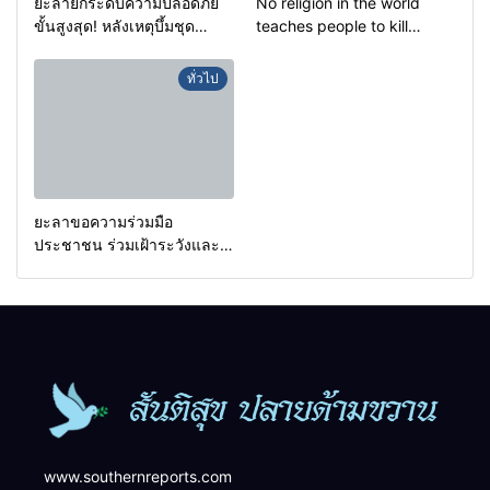
ยะลายกระดับความปลอดภัย
No religion in the world
ขั้นสูงสุด! หลังเหตุบึ้มชุด
teaches people to kill
คุ้มครองครูรามัน ด้านข่าว
helpless people to achieve
กรองเตือนเฝ้าระวังแกนนำสั่ง
a goal.
ทั่วไป
การขยายผลโจมตี
ยะลาขอความร่วมมือ
ประชาชน ร่วมเฝ้าระวังและ
สังเกตบุคคลต้องสงสัย เพื่อ
ความปลอดภัยในพื้นที่
www.southernreports.com