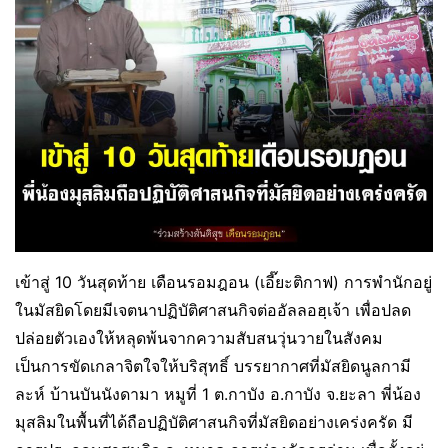
เข้าสู่ 10 วันสุดท้าย เดือนรอมฎอน (เอี๊ยะติกาฟ) การพำนักอยู่
ในมัสยิดโดยมีเจตนาปฏิบัติศาสนกิจต่ออัลลอฮฺเจ้า เพื่อปลด
ปล่อยตัวเองให้หลุดพ้นจากความสับสนวุ่นวายในสังคม
เป็นการขัดเกลาจิตใจให้บริสุทธิ์ บรรยากาศที่มัสยิดนูลกามี
ละห์ บ้านบันนังดามา หมูที่ 1 ต.กาบัง อ.กาบัง จ.ยะลา พี่น้อง
มุสลิมในพื้นที่ได้ถือปฏิบัติศาสนกิจที่มัสยิดอย่างเคร่งครัด มี