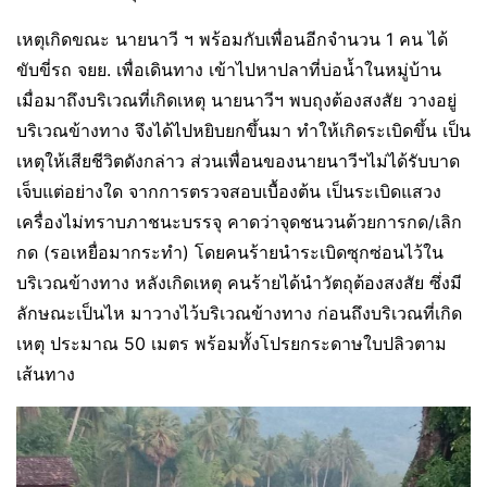
เหตุเกิดขณะ นายนาวี ฯ พร้อมกับเพื่อนอีกจำนวน 1 คน ได้
ขับขี่รถ จยย. เพื่อเดินทาง เข้าไปหาปลาที่บ่อน้ำในหมู่บ้าน
เมื่อมาถึงบริเวณที่เกิดเหตุ นายนาวีฯ พบถุงต้องสงสัย วางอยู่
บริเวณข้างทาง จึงได้ไปหยิบยกขึ้นมา ทำให้เกิดระเบิดขึ้น เป็น
เหตุให้เสียชีวิตดังกล่าว ส่วนเพื่อนของนายนาวีฯไม่ได้รับบาด
เจ็บแต่อย่างใด จากการตรวจสอบเบื้องต้น เป็นระเบิดแสวง
เครื่องไม่ทราบภาชนะบรรจุ คาดว่าจุดชนวนด้วยการกด/เลิก
กด (รอเหยื่อมากระทำ) โดยคนร้ายนำระเบิดซุกซ่อนไว้ใน
บริเวณข้างทาง หลังเกิดเหตุ คนร้ายได้นำวัตถุต้องสงสัย ซึ่งมี
ลักษณะเป็นไห มาวางไว้บริเวณข้างทาง ก่อนถึงบริเวณที่เกิด
เหตุ ประมาณ 50 เมตร พร้อมทั้งโปรยกระดาษใบปลิวตาม
เส้นทาง