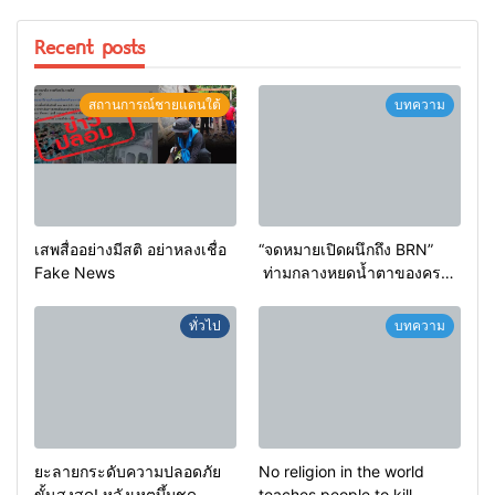
Recent posts
สถานการณ์ชายแดนใต้
บทความ
เสพสื่ออย่างมีสติ อย่าหลงเชื่อ
“จดหมายเปิดผนึกถึง BRN”
Fake News
ท่ามกลางหยดน้ำตาของครอบ
ครัวครูฟาตีเม๊าะ และเสียง
สะอื้นของทารกน้อยที่ต้อง
ทั่วไป
บทความ
กำพร้าแม่
ยะลายกระดับความปลอดภัย
No religion in the world
ขั้นสูงสุด! หลังเหตุบึ้มชุด
teaches people to kill