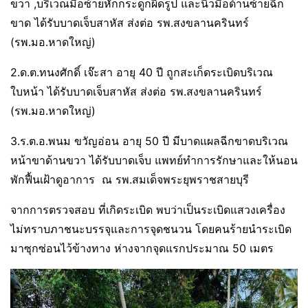
ขวา ,บริเวณมือซ้ายหักกระดูกผิดรูป และนิ้วมือด้านซ้ายฉีก
ขาด ได้รับบาดเจ็บสาหัส ส่งต่อ รพ.สงขลานครินทร์
(รพ.มอ.หาดใหญ่)
2.ด.ต.ทนงศักดิ์ เจ๊ะสา อายุ 40 ปี ถูกสะเก็ดระเบิดบริเวณ
ใบหน้า ได้รับบาดเจ็บสาหัส ส่งต่อ รพ.สงขลานครินทร์
(รพ.มอ.หาดใหญ่)
3.ร.ต.อ.พนม ขวัญอ่อน อายุ 50 ปี มีบาดแผลฉีกขาดบริเวณ
หน้าขาด้านขวา ได้รับบาดเจ็บ แพทย์ทำการรักษาและให้นอน
พักฟื้นเฝ้าดูอาการ ณ รพ.สมเด็จพระยุพราชสายบุรี
จากการตรวจสอบ ที่เกิดระเบิด พบว่าเป็นระเบิดแสวงเครื่อง
ไม่ทราบภาชนะบรรจุและการจุดชนวน โดยคนร้ายนำระเบิด
มาซุกซ่อนไว้ข้างทาง ห่างจากจุดแรกประมาณ 50 เมตร