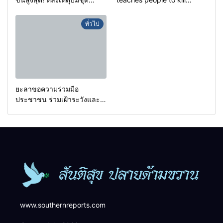
คุ้มครองครูรามัน ด้านข่าว
helpless people to achieve
กรองเตือนเฝ้าระวังแกนนำสั่ง
a goal.
ทั่วไป
การขยายผลโจมตี
ยะลาขอความร่วมมือ
ประชาชน ร่วมเฝ้าระวังและ
สังเกตบุคคลต้องสงสัย เพื่อ
ความปลอดภัยในพื้นที่
www.southernreports.com