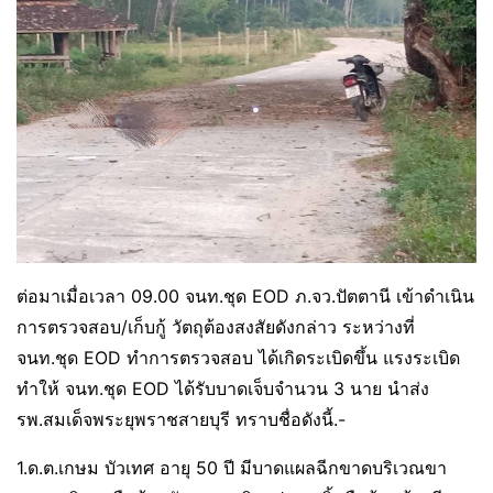
ต่อมาเมื่อเวลา 09.00 จนท.ชุด EOD ภ.จว.ปัตตานี เข้าดำเนิน
การตรวจสอบ/เก็บกู้ วัตถุต้องสงสัยดังกล่าว ระหว่างที่
จนท.ชุด EOD ทำการตรวจสอบ ได้เกิดระเบิดขึ้น แรงระเบิด
ทำให้ จนท.ชุด EOD ได้รับบาดเจ็บจำนวน 3 นาย นำส่ง
รพ.สมเด็จพระยุพราชสายบุรี ทราบชื่อดังนี้.-
1.ด.ต.เกษม บัวเทศ อายุ 50 ปี มีบาดแผลฉีกขาดบริเวณขา