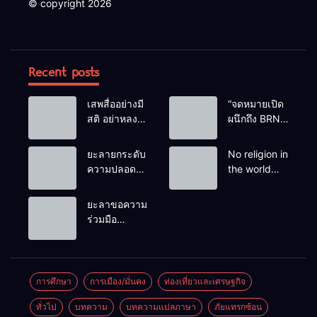
© copyright 2026
Recent posts
เสพสื่ออย่างมี
“จดหมายเปิด
สติ อย่าหลง
ผนึกถึง BRN”
เชื่อ Fake
ท่ามกลาง
News
หยดน้ำตาของ
ยะลายกระดับ
No religion in
ครอบครัวครู
ความปลอดภัย
the world
ฟาตีเม๊าะ
ขั้นสูงสุด!
teaches
และเสียง
หลังเหตุบึ้มชุด
people to kill
ยะลาขอความ
สะอื้นของ
คุ้มครองครู
helpless
ร่วมมือ
ทารกน้อยที่
รามัน ด้าน
people to
ประชาชน
ต้องกำพร้าแม่
ข่าวกรอง
achieve a
ร่วมเฝ้าระวัง
เตือนเฝ้าระวัง
goal.
และสังเกต
แกนนำสั่งการ
บุคคลต้อง
การศึกษา
การเมือง/มั่นคง
ท่องเที่ยวและเศรษฐกิจ
ขยายผลโจมตี
สงสัย เพื่อ
ทั่วไป
บทความ
บทความแปลภาษา
ภัยแทรกซ้อน
ความปลอดภัย