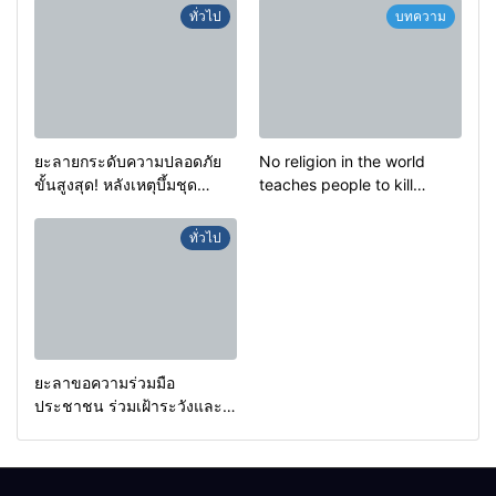
สะอื้นของทารกน้อยที่ต้อง
ทั่วไป
บทความ
กำพร้าแม่
ยะลายกระดับความปลอดภัย
No religion in the world
ขั้นสูงสุด! หลังเหตุบึ้มชุด
teaches people to kill
คุ้มครองครูรามัน ด้านข่าว
helpless people to achieve
กรองเตือนเฝ้าระวังแกนนำสั่ง
a goal.
ทั่วไป
การขยายผลโจมตี
ยะลาขอความร่วมมือ
ประชาชน ร่วมเฝ้าระวังและ
สังเกตบุคคลต้องสงสัย เพื่อ
ความปลอดภัยในพื้นที่