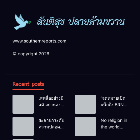
www.southernreports.com
© copyright 2026
Recent posts
เสพสื่ออย่างมี
“จดหมายเปิด
สติ อย่าหลง
ผนึกถึง BRN”
เชื่อ Fake
ท่ามกลาง
News
หยดน้ำตาของ
ยะลายกระดับ
No religion in
ครอบครัวครู
ความปลอดภัย
the world
ฟาตีเม๊าะ
ขั้นสูงสุด!
teaches
และเสียง
หลังเหตุบึ้มชุด
people to kill