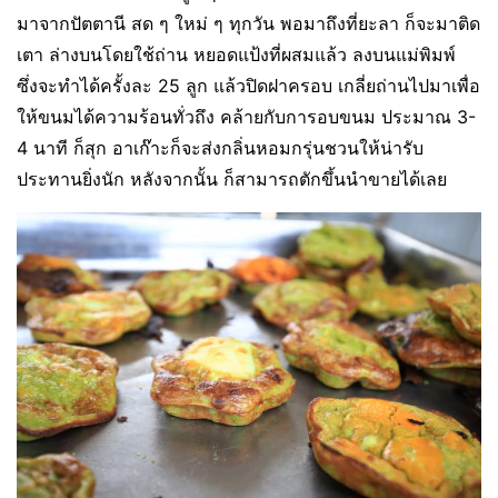
มาจากปัตตานี สด ๆ ใหม่ ๆ ทุกวัน พอมาถึงที่ยะลา ก็จะมาติด
เตา ล่างบนโดยใช้ถ่าน หยอดแป้งที่ผสมแล้ว ลงบนแม่พิมพ์
ซึ่งจะทำได้ครั้งละ 25 ลูก แล้วปิดฝาครอบ เกลี่ยถ่านไปมาเพื่อ
ให้ขนมได้ความร้อนทั่วถึง คล้ายกับการอบขนม ประมาณ 3-
4 นาที ก็สุก อาเก๊าะก็จะส่งกลิ่นหอมกรุ่นชวนให้น่ารับ
ประทานยิ่งนัก หลังจากนั้น ก็สามารถตักขึ้นนำขายได้เลย