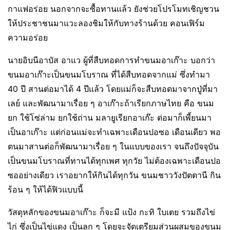
กาแฟอร่อย นอกจากจะซื้อทานแล้ว ยังช่วยโปรโมทเชิญชวน
ให้ประชาชนมาแวะลองชิมให้กับทางร้านด้วย คอนเฟิร์ม
ความอร่อย
นายอิบนีอาบัส อาแว ผู้ที่สืบทอดการทำขนมอาเก๊าะ บอกว่า
ขนมอาเก๊าะเป็นขนมโบราณ ที่ได้สืบทอดจากแม่ ซึ่งทำมา
40 ปี สานต่อมาได้ 4 ปีแล้ว โดยแม่ก็จะสืบทอดมาจากปู่ที่มา
เลย์ และพัฒนามาเรื่อย ๆ อาเก๊าะถ้าเรียกภาษไทย คือ ขนม
ยก ใช้โซ่ล่าม ยกใช้ถ่าน มลายูเรียกอาเก๊ะ ต่อมาก็เพี้ยนมา
เป็นอาเก๊าะ แต่ก่อนแม่จะทำเฉพาะเดือนปอซอ เดือนเดียว พอ
ตนมาสานต่อก็พัฒนามาเรื่อย ๆ ในแบบของเรา จนถึงปัจจุบัน
เป็นขนมโบราณที่ทานได้ทุกเพศ ทุกวัย ไม่ต้องเฉพาะเดือนปอ
ซออย่างเดียว เราอยากให้กินได้ทุกวัน ขนมชาววังปัตตานี กิน
ร้อน ๆ ให้ได้ฟิวแบบนี้
วัสดุหลักของขนมอาเก๊าะ ก็จะมี แป้ง กะทิ ใบเตย รวมถึงไข่
ไก่ ซึ่งเป็นไข่แดง เป็นลูก ๆ โดยจะจัดเตรียมส่วนผสมของขนม