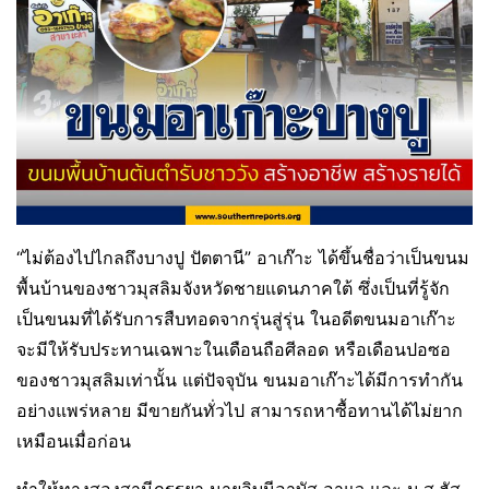
“ไม่ต้องไปไกลถึงบางปู ปัตตานี” อาเก๊าะ ได้ขึ้นชื่อว่าเป็นขนม
พื้นบ้านของชาวมุสลิมจังหวัดชายแดนภาคใต้ ซึ่งเป็นที่รู้จัก
เป็นขนมที่ได้รับการสืบทอดจากรุ่นสู่รุ่น ในอดีตขนมอาเก๊าะ
จะมีให้รับประทานเฉพาะในเดือนถือศีลอด หรือเดือนปอซอ
ของชาวมุสลิมเท่านั้น แต่ปัจจุบัน ขนมอาเก๊าะได้มีการทำกัน
อย่างแพร่หลาย มีขายกันทั่วไป สามารถหาซื้อทานได้ไม่ยาก
เหมือนเมื่อก่อน
ทำให้ทางสองสามีภรรยา นายอิบนีอาบัส อาแว และ น.ส.ฮัส