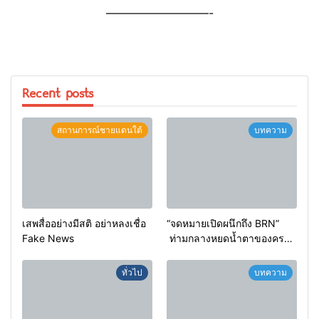
—————————-
Recent posts
สถานการณ์ชายแดนใต้
บทความ
เสพสื่ออย่างมีสติ อย่าหลงเชื่อ
“จดหมายเปิดผนึกถึง BRN”
Fake News
ท่ามกลางหยดน้ำตาของครอบ
ครัวครูฟาตีเม๊าะ และเสียง
สะอื้นของทารกน้อยที่ต้อง
ทั่วไป
บทความ
กำพร้าแม่