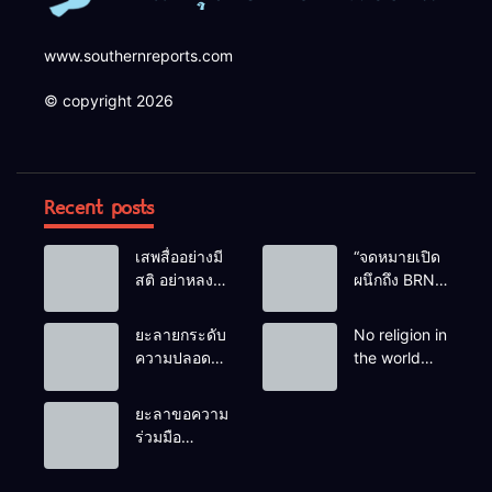
www.southernreports.com
© copyright 2026
Recent posts
เสพสื่ออย่างมี
“จดหมายเปิด
สติ อย่าหลง
ผนึกถึง BRN”
เชื่อ Fake
ท่ามกลาง
News
หยดน้ำตาของ
ยะลายกระดับ
No religion in
ครอบครัวครู
ความปลอดภัย
the world
ฟาตีเม๊าะ
ขั้นสูงสุด!
teaches
และเสียง
หลังเหตุบึ้มชุด
people to kill
ยะลาขอความ
สะอื้นของ
คุ้มครองครู
helpless
ร่วมมือ
ทารกน้อยที่
รามัน ด้าน
people to
ประชาชน
ต้องกำพร้าแม่
ข่าวกรอง
achieve a
ร่วมเฝ้าระวัง