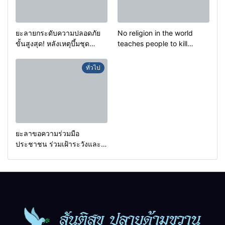
ยะลายกระดับความปลอดภัย
No religion in the world
ขั้นสูงสุด! หลังเหตุบึ้มชุด
teaches people to kill
คุ้มครองครูรามัน ด้านข่าว
helpless people to achieve
กรองเตือนเฝ้าระวังแกนนำสั่ง
a goal.
ทั่วไป
การขยายผลโจมตี
ยะลาขอความร่วมมือ
ประชาชน ร่วมเฝ้าระวังและ
สังเกตบุคคลต้องสงสัย เพื่อ
ความปลอดภัยในพื้นที่