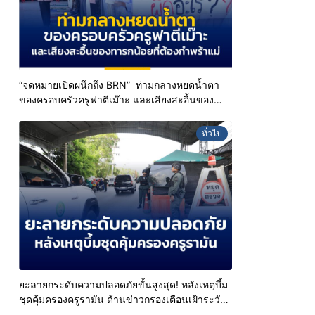
“จดหมายเปิดผนึกถึง BRN” ท่ามกลางหยดน้ำตา
ของครอบครัวครูฟาตีเม๊าะ และเสียงสะอื้นของ
ทารกน้อยที่ต้องกำพร้าแม่
ทั่วไป
ยะลายกระดับความปลอดภัยขั้นสูงสุด! หลังเหตุบึ้ม
ชุดคุ้มครองครูรามัน ด้านข่าวกรองเตือนเฝ้าระวัง
แกนนำสั่งการขยายผลโจมตี