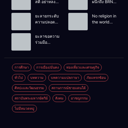
สติ อย่าหลง
ผนึกถึง BRN”
เชื่อ Fake
ท่ามกลาง
News
หยดน้ำตาของ
ยะลายกระดับ
No religion in
ครอบครัวครู
ความปลอดภัย
the world
ฟาตีเม๊าะ
ขั้นสูงสุด!
teaches
และเสียง
หลังเหตุบึ้มชุด
people to kill
ยะลาขอความ
สะอื้นของ
คุ้มครองครู
helpless
ร่วมมือ
ทารกน้อยที่
รามัน ด้าน
people to
ประชาชน
ต้องกำพร้าแม่
ข่าวกรอง
achieve a
ร่วมเฝ้าระวัง
เตือนเฝ้าระวัง
goal.
และสังเกต
แกนนำสั่งการ
บุคคลต้อง
การศึกษา
การเมือง/มั่นคง
ท่องเที่ยวและเศรษฐกิจ
ขยายผลโจมตี
สงสัย เพื่อ
ทั่วไป
บทความ
บทความแปลภาษา
ภัยแทรกซ้อน
ความปลอดภัย
ในพื้นที่
ศิลปะและวัฒนธรรม
สถานการณ์ชายแดนใต้
สถาบันพระมหากษัตริย์
สังคม
อาชญกรรม
ไม่มีหมวดหมู่