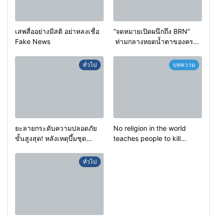
เสพสื่ออย่างมีสติ อย่าหลงเชื่อ
“จดหมายเปิดผนึกถึง BRN”
Fake News
ท่ามกลางหยดน้ำตาของครอบ
ครัวครูฟาตีเม๊าะ และเสียง
สะอื้นของทารกน้อยที่ต้อง
ทั่วไป
บทความ
กำพร้าแม่
ยะลายกระดับความปลอดภัย
No religion in the world
ขั้นสูงสุด! หลังเหตุบึ้มชุด
teaches people to kill
คุ้มครองครูรามัน ด้านข่าว
helpless people to achieve
กรองเตือนเฝ้าระวังแกนนำสั่ง
a goal.
ทั่วไป
การขยายผลโจมตี