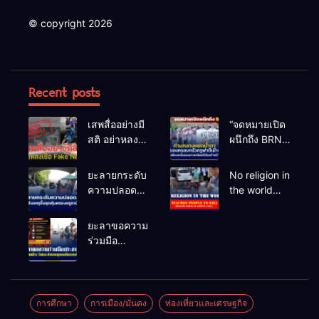
© copyright 2026
Recent posts
เสพสื่ออย่างมี
“จดหมายเปิด
สติ อย่าหลง
ผนึกถึง BRN”
เชื่อ Fake
ท่ามกลาง
News
หยดน้ำตาของ
ยะลายกระดับ
No religion in
ครอบครัวครู
ความปลอดภัย
the world
ฟาตีเม๊าะ
ขั้นสูงสุด!
teaches
และเสียง
หลังเหตุบึ้มชุด
people to kill
ยะลาขอความ
สะอื้นของ
คุ้มครองครู
helpless
ร่วมมือ
ทารกน้อยที่
รามัน ด้าน
people to
ประชาชน
ต้องกำพร้าแม่
ข่าวกรอง
achieve a
ร่วมเฝ้าระวัง
เตือนเฝ้าระวัง
goal.
และสังเกต
แกนนำสั่งการ
บุคคลต้อง
การศึกษา
การเมือง/มั่นคง
ท่องเที่ยวและเศรษฐกิจ
ขยายผลโจมตี
สงสัย เพื่อ