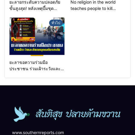
ยะลายกระดับความปลอดภัย
No religion in the world
ขั้นสูงสุด! หลังเหตุบึ้มชุด
teaches people to kill
คุ้มครองครูรามัน ด้านข่าว
helpless people to achieve
กรองเตือนเฝ้าระวังแกนนำสั่ง
a goal.
ทั่วไป
การขยายผลโจมตี
ยะลาขอความร่วมมือ
ประชาชน ร่วมเฝ้าระวังและ
สังเกตบุคคลต้องสงสัย เพื่อ
ความปลอดภัยในพื้นที่
www.southernreports.com