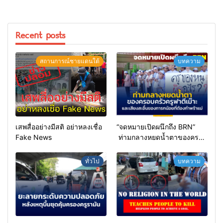
Recent posts
สถานการณ์ชายแดนใต้
บทความ
เสพสื่ออย่างมีสติ อย่าหลงเชื่อ
“จดหมายเปิดผนึกถึง BRN”
Fake News
ท่ามกลางหยดน้ำตาของครอบ
ครัวครูฟาตีเม๊าะ และเสียง
สะอื้นของทารกน้อยที่ต้อง
ทั่วไป
บทความ
กำพร้าแม่