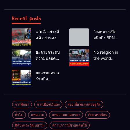
Recent posts
เสพสื่ออย่างมี
“จดหมายเปิด
สติ อย่าหลง
ผนึกถึง BRN”
เชื่อ Fake
ท่ามกลาง
News
หยดน้ำตาของ
ยะลายกระดับ
No religion in
ครอบครัวครู
ความปลอดภัย
the world
ฟาตีเม๊าะ
ขั้นสูงสุด!
teaches
และเสียง
หลังเหตุบึ้มชุด
people to kill
ยะลาขอความ
สะอื้นของ
คุ้มครองครู
helpless
ร่วมมือ
ทารกน้อยที่
รามัน ด้าน
people to
ประชาชน
ต้องกำพร้าแม่
ข่าวกรอง
achieve a
ร่วมเฝ้าระวัง
เตือนเฝ้าระวัง
goal.
และสังเกต
แกนนำสั่งการ
บุคคลต้อง
การศึกษา
การเมือง/มั่นคง
ท่องเที่ยวและเศรษฐกิจ
ขยายผลโจมตี
สงสัย เพื่อ
ทั่วไป
บทความ
บทความแปลภาษา
ภัยแทรกซ้อน
ความปลอดภัย
ในพื้นที่
ศิลปะและวัฒนธรรม
สถานการณ์ชายแดนใต้