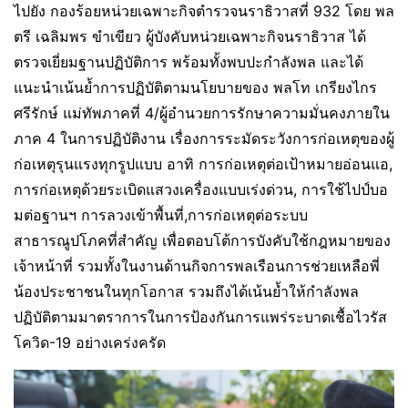
ไปยัง กองร้อยหน่วยเฉพาะกิจตำรวจนราธิวาสที่ 932 โดย พล
ตรี เฉลิมพร ขำเขียว ผู้บังคับหน่วยเฉพาะกิจนราธิวาส ได้
ตรวจเยี่ยมฐานปฏิบัติการ พร้อมทั้งพบปะกำลังพล และได้
แนะนำเน้นย้ำการปฏิบัติตามนโยบายของ พลโท เกรียงไกร
ศรีรักษ์ แม่ทัพภาคที่ 4/ผู้อำนวยการรักษาความมั่นคงภายใน
ภาค 4 ในการปฏิบัติงาน เรื่องการระมัดระวังการก่อเหตุของผู้
ก่อเหตุรุนแรงทุกรูปแบบ อาทิ การก่อเหตุต่อเป้าหมายอ่อนแอ,
การก่อเหตุด้วยระเบิดแสวงเครื่องแบบเร่งด่วน, การใช้ไปป์บอ
มต่อฐานฯ การลวงเข้าพื้นที่,การก่อเหตุต่อระบบ
สาธารณูปโภคที่สำคัญ เพื่อตอบโต้การบังคับใช้กฎหมายของ
เจ้าหน้าที่ รวมทั้งในงานด้านกิจการพลเรือนการช่วยเหลือพี่
น้องประชาชนในทุกโอกาส รวมถึงได้เน้นย้ำให้กำลังพล
ปฏิบัติตามมาตราการในการป้องกันการแพร่ระบาดเชื้อไวรัส
โควิด-19 อย่างเคร่งครัด