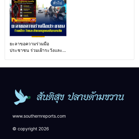
กรองเตือนเฝ้าระวังแกนนำสั่ง
a goal.
ทั่วไป
การขยายผลโจมตี
ยะลาขอความร่วมมือ
ประชาชน ร่วมเฝ้าระวังและ
สังเกตบุคคลต้องสงสัย เพื่อ
ความปลอดภัยในพื้นที่
www.southernreports.com
© copyright 2026