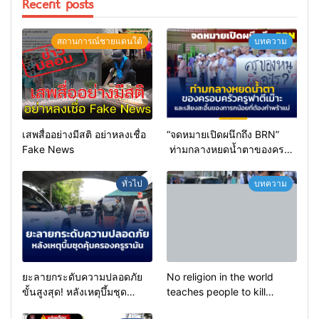
Recent posts
สถานการณ์ชายแดนใต้
บทความ
เสพสื่ออย่างมีสติ อย่าหลงเชื่อ
“จดหมายเปิดผนึกถึง BRN”
Fake News
ท่ามกลางหยดน้ำตาของครอบ
ครัวครูฟาตีเม๊าะ และเสียง
สะอื้นของทารกน้อยที่ต้อง
ทั่วไป
บทความ
กำพร้าแม่
ยะลายกระดับความปลอดภัย
No religion in the world
ขั้นสูงสุด! หลังเหตุบึ้มชุด
teaches people to kill
คุ้มครองครูรามัน ด้านข่าว
helpless people to achieve