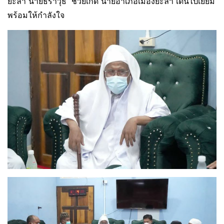
ยะลา นายธราวุธ ช่วยเกิด นายอำเภอเมืองยะลา เดินไปเยี่ยม
พร้อมให้กำลังใจ