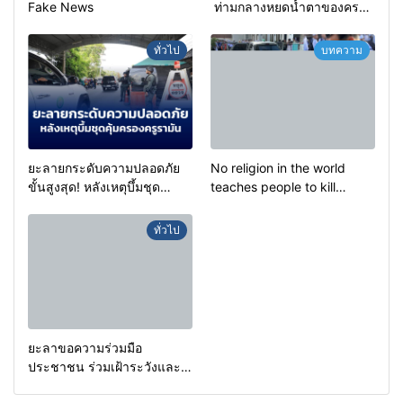
Fake News
ท่ามกลางหยดน้ำตาของครอบ
ครัวครูฟาตีเม๊าะ และเสียง
สะอื้นของทารกน้อยที่ต้อง
ทั่วไป
บทความ
กำพร้าแม่
ยะลายกระดับความปลอดภัย
No religion in the world
ขั้นสูงสุด! หลังเหตุบึ้มชุด
teaches people to kill
คุ้มครองครูรามัน ด้านข่าว
helpless people to achieve
กรองเตือนเฝ้าระวังแกนนำสั่ง
a goal.
ทั่วไป
การขยายผลโจมตี
ยะลาขอความร่วมมือ
ประชาชน ร่วมเฝ้าระวังและ
สังเกตบุคคลต้องสงสัย เพื่อ