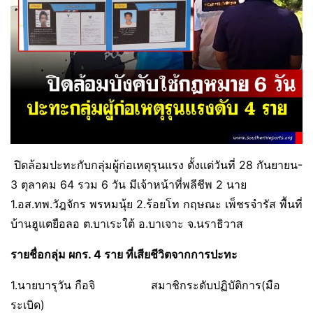
ปิดล้อมปะทะกับกลุ่มผู้ก่อเหตุรุนแรง ตั้งเเต่วันที่ 28 กันยายน-
3 ตุลาคม 64 รวม 6 วัน มีเจ้าหน้าที่พลีชีพ 2 นาย
1.อส.ทพ.วัฎจักร พรหมนุ้ย 2.ร้อยโท กฤษณะ เพ็ชรจำรัส พื้นที่
บ้านฮูแตยือลอ ต.บาเระใต้ อ.บาเจาะ จ.นราธิวาส
รายชื่อกลุ่ม ผกร. 4 ราย ที่เสียชีวิตจากการปะทะ
1.นายบารุวัน กือจิ สมาชิกระดับปฏิบัติการ(มือ
ระเบิด)