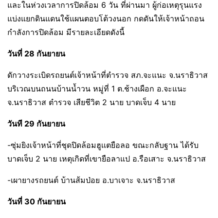
และในห่วงเวลาการปิดล้อม 6 วัน ที่ผ่านมา ผู้ก่อเหตุรุนแรง
แบ่งแยกดินแดนใช้แผนตอบโต้วงนอก กดดันให้เจ้าหน้าถอน
กำลังการปิดล้อม มีรายละเอียดดังนี้
วันที่ 28 กันยายน
ดักวางระเบิดรถยนต์เจ้าหน้าที่ตำรวจ สภ.จะแนะ จ.นราธิวาส
บริเวณบนถนนบ้านน้ำวน หมู่ที่ 1 ต.ช้างเผือก อ.จะแนะ
จ.นราธิวาส ตำรวจ เสียชีวิต 2 นาย บาดเจ็บ 4 นาย
วันที 29 กันยายน
-ซุ่มยิงเจ้าหน้าที่ชุดปิดล้อมฮูเเตยือลอ ขณะกลับฐาน ได้รับ
บาดเจ็บ 2 นาย เหตุเกิดที่เขายือลาแป อ.รือเสาะ จ.นราธิวาส
-เผายางรถยนต์ บ้านส้มป่อย อ.บาเจาะ จ.นราธิวาส
วันที่ 30 กันยายน