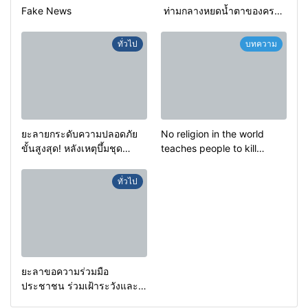
Fake News
ท่ามกลางหยดน้ำตาของครอบ
ครัวครูฟาตีเม๊าะ และเสียง
สะอื้นของทารกน้อยที่ต้อง
ทั่วไป
บทความ
กำพร้าแม่
ยะลายกระดับความปลอดภัย
No religion in the world
ขั้นสูงสุด! หลังเหตุบึ้มชุด
teaches people to kill
คุ้มครองครูรามัน ด้านข่าว
helpless people to achieve
กรองเตือนเฝ้าระวังแกนนำสั่ง
a goal.
ทั่วไป
การขยายผลโจมตี
ยะลาขอความร่วมมือ
ประชาชน ร่วมเฝ้าระวังและ
สังเกตบุคคลต้องสงสัย เพื่อ