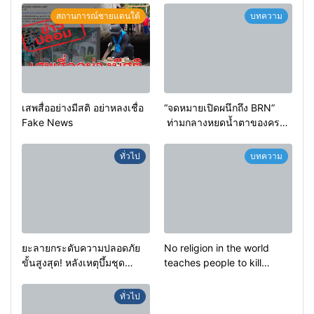
สถานการณ์ชายแดนใต้
บทความ
เสพสื่ออย่างมีสติ อย่าหลงเชื่อ
“จดหมายเปิดผนึกถึง BRN”
Fake News
ท่ามกลางหยดน้ำตาของครอบ
ครัวครูฟาตีเม๊าะ และเสียง
สะอื้นของทารกน้อยที่ต้อง
ทั่วไป
บทความ
กำพร้าแม่
ยะลายกระดับความปลอดภัย
No religion in the world
ขั้นสูงสุด! หลังเหตุบึ้มชุด
teaches people to kill
คุ้มครองครูรามัน ด้านข่าว
helpless people to achieve
กรองเตือนเฝ้าระวังแกนนำสั่ง
a goal.
ทั่วไป
การขยายผลโจมตี