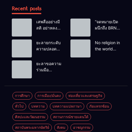
Recent posts
เสพสื่ออย่างมี
“จดหมายเปิด
สติ อย่าหลง
ผนึกถึง BRN”
เชื่อ Fake
ท่ามกลาง
News
หยดน้ำตาของ
ยะลายกระดับ
No religion in
ครอบครัวครู
ความปลอดภัย
the world
ฟาตีเม๊าะ
ขั้นสูงสุด!
teaches
และเสียง
หลังเหตุบึ้มชุด
people to kill
ยะลาขอความ
สะอื้นของ
คุ้มครองครู
helpless
ร่วมมือ
ทารกน้อยที่
รามัน ด้าน
people to
ประชาชน
ต้องกำพร้าแม่
ข่าวกรอง
achieve a
ร่วมเฝ้าระวัง
เตือนเฝ้าระวัง
goal.
และสังเกต
แกนนำสั่งการ
บุคคลต้อง
การศึกษา
การเมือง/มั่นคง
ท่องเที่ยวและเศรษฐกิจ
ขยายผลโจมตี
สงสัย เพื่อ
ทั่วไป
บทความ
บทความแปลภาษา
ภัยแทรกซ้อน
ความปลอดภัย
ในพื้นที่
ศิลปะและวัฒนธรรม
สถานการณ์ชายแดนใต้
สถาบันพระมหากษัตริย์
สังคม
อาชญกรรม