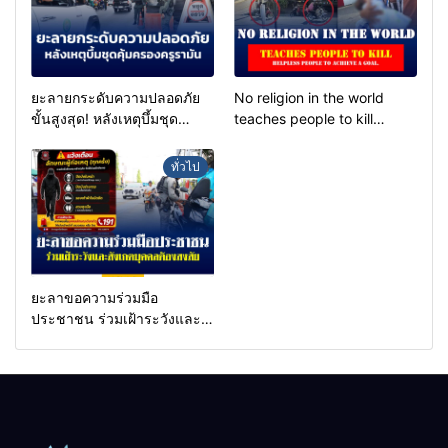
ยะลายกระดับความปลอดภัย
No religion in the world
ขั้นสูงสุด! หลังเหตุบึ้มชุด
teaches people to kill
คุ้มครองครูรามัน ด้านข่าว
helpless people to achieve
กรองเตือนเฝ้าระวังแกนนำสั่ง
a goal.
ทั่วไป
การขยายผลโจมตี
ยะลาขอความร่วมมือ
ประชาชน ร่วมเฝ้าระวังและ
สังเกตบุคคลต้องสงสัย เพื่อ
ความปลอดภัยในพื้นที่