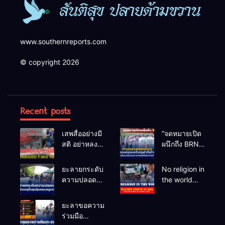
www.southernreports.com
© copyright 2026
Recent posts
เสพสื่ออย่างมี
“จดหมายเปิด
สติ อย่าหลง
ผนึกถึง BRN”
เชื่อ Fake
ท่ามกลาง
News
หยดน้ำตาของ
ยะลายกระดับ
No religion in
ครอบครัวครู
ความปลอดภัย
the world
ฟาตีเม๊าะ
ขั้นสูงสุด!
teaches
และเสียง
หลังเหตุบึ้มชุด
people to kill
ยะลาขอความ
สะอื้นของ
คุ้มครองครู
helpless
ร่วมมือ
ทารกน้อยที่
รามัน ด้าน
people to