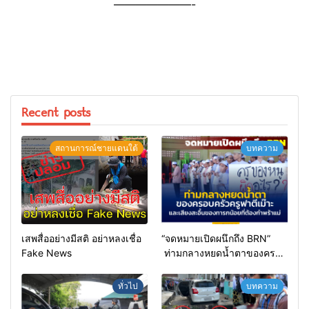
———————-
Recent posts
สถานการณ์ชายแดนใต้
บทความ
เสพสื่ออย่างมีสติ อย่าหลงเชื่อ
“จดหมายเปิดผนึกถึง BRN”
Fake News
ท่ามกลางหยดน้ำตาของครอบ
ครัวครูฟาตีเม๊าะ และเสียง
สะอื้นของทารกน้อยที่ต้อง
ทั่วไป
บทความ
กำพร้าแม่