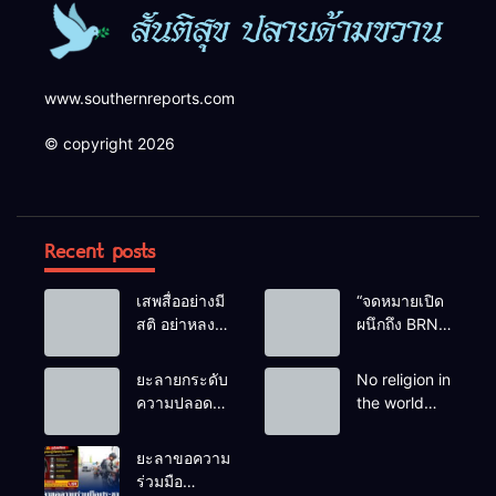
www.southernreports.com
© copyright 2026
Recent posts
เสพสื่ออย่างมี
“จดหมายเปิด
สติ อย่าหลง
ผนึกถึง BRN”
เชื่อ Fake
ท่ามกลาง
News
หยดน้ำตาของ
ยะลายกระดับ
No religion in
ครอบครัวครู
ความปลอดภัย
the world
ฟาตีเม๊าะ
ขั้นสูงสุด!
teaches
และเสียง
หลังเหตุบึ้มชุด
people to kill
ยะลาขอความ
สะอื้นของ
คุ้มครองครู
helpless
ร่วมมือ
ทารกน้อยที่
รามัน ด้าน
people to