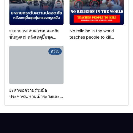
ยะลายกระดับความปลอดภัย
No religion in the world
ขั้นสูงสุด! หลังเหตุบึ้มชุด
teaches people to kill
คุ้มครองครูรามัน ด้านข่าว
helpless people to achieve
กรองเตือนเฝ้าระวังแกนนำสั่ง
a goal.
ทั่วไป
การขยายผลโจมตี
ยะลาขอความร่วมมือ
ประชาชน ร่วมเฝ้าระวังและ
สังเกตบุคคลต้องสงสัย เพื่อ
ความปลอดภัยในพื้นที่