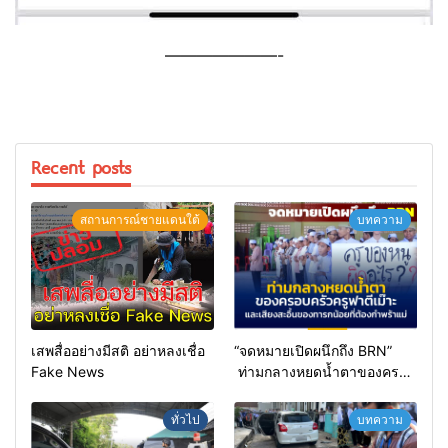
———————-
Recent posts
สถานการณ์ชายแดนใต้
บทความ
เสพสื่ออย่างมีสติ อย่าหลงเชื่อ
“จดหมายเปิดผนึกถึง BRN”
Fake News
ท่ามกลางหยดน้ำตาของครอบ
ครัวครูฟาตีเม๊าะ และเสียง
สะอื้นของทารกน้อยที่ต้อง
ทั่วไป
บทความ
กำพร้าแม่