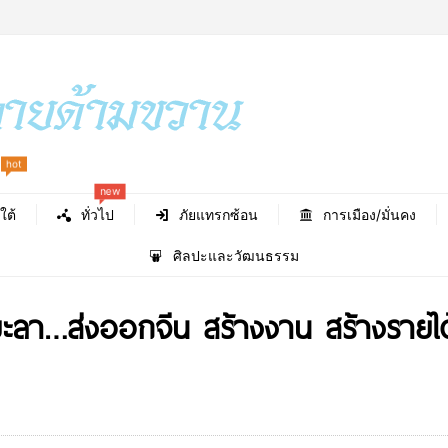
new
hot
ใต้
ทั่วไป
ภัยแทรกซ้อน
การเมือง/มั่นคง
ศิลปะและวัฒนธรรม
d ยะลา…ส่งออกจีน สร้างงาน สร้างรายไ