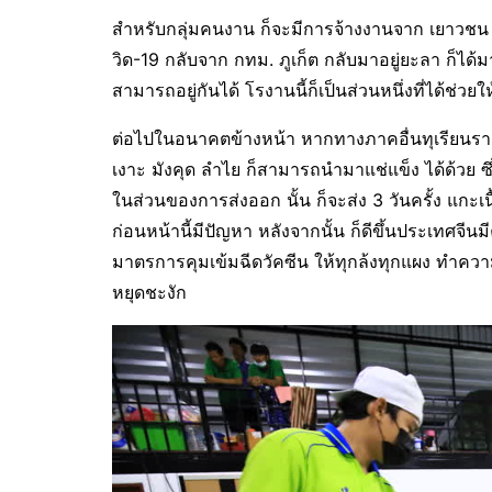
สำหรับกลุ่มคนงาน ก็จะมีการจ้างงานจาก เยาวชน
วิด-19 กลับจาก กทม. ภูเก็ต กลับมาอยู่ยะลา ก็ได้ม
สามารถอยู่กันได้ โรงานนี้ก็เป็นส่วนหนึ่งที่ได้ช่วยใ
ต่อไปในอนาคตข้างหน้า หากทางภาคอื่นทุเรียนราคาต
เงาะ มังคุด ลำไย ก็สามารถนำมาแช่แข็ง ได้ด้วย ซ
ในส่วนของการส่งออก นั้น ก็จะส่ง 3 วันครั้ง แกะเนื
ก่อนหน้านี้มีปัญหา หลังจากนั้น ก็ดีขึ้นประเทศจีน
มาตรการคุมเข้มฉีดวัคซีน ให้ทุกล้งทุกแผง ทำความส
หยุดชะงัก