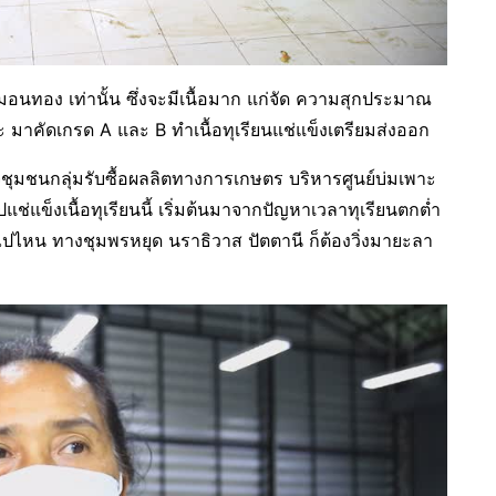
์หมอนทอง เท่านั้น ซึ่งจะมีเนื้อมาก แก่จัด ความสุกประมาณ
 มาคัดเกรด A และ B ทำเนื้อทุเรียนแช่แข็งเตรียมส่งออก
ิจชุมชนกลุ่มรับซื้อผลลิตทางการเกษตร บริหารศูนย์บ่มเพาะ
่แข็งเนื้อทุเรียนนี้ เริ่มต้นมาจากปัญหาเวลาทุเรียนตกต่ำ
ไปไหน ทางชุมพรหยุด นราธิวาส ปัตตานี ก็ต้องวิ่งมายะลา