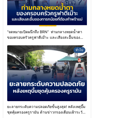
“จดหมายเปิดผนึกถึง BRN” ท่ามกลางหยดน้ำตา
ของครอบครัวครูฟาตีเม๊าะ และเสียงสะอื้นของ
ทารกน้อยที่ต้องกำพร้าแม่
ทั่วไป
ยะลายกระดับความปลอดภัยขั้นสูงสุด! หลังเหตุบึ้ม
ชุดคุ้มครองครูรามัน ด้านข่าวกรองเตือนเฝ้าระวัง
แกนนำสั่งการขยายผลโจมตี