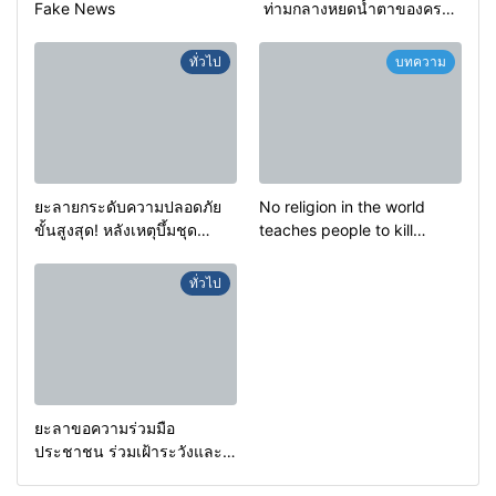
Fake News
ท่ามกลางหยดน้ำตาของครอบ
ครัวครูฟาตีเม๊าะ และเสียง
สะอื้นของทารกน้อยที่ต้อง
ทั่วไป
บทความ
กำพร้าแม่
ยะลายกระดับความปลอดภัย
No religion in the world
ขั้นสูงสุด! หลังเหตุบึ้มชุด
teaches people to kill
คุ้มครองครูรามัน ด้านข่าว
helpless people to achieve
กรองเตือนเฝ้าระวังแกนนำสั่ง
a goal.
ทั่วไป
การขยายผลโจมตี
ยะลาขอความร่วมมือ
ประชาชน ร่วมเฝ้าระวังและ
สังเกตบุคคลต้องสงสัย เพื่อ