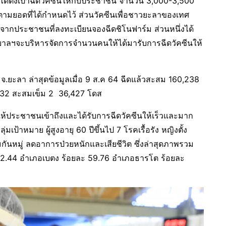
ลา ได้ตั้งเป้าฉีดวัคซีนให้กับประชาชน จำนวน 3,000-3,500
ามยอดที่ได้กำหนดไว้ ส่วนวัคซีนเพื่อชาวยะลาของเทศ
่องจากประชาชนที่ลงทะเบียนจองฉีดชิโนฟาร์ม ส่วนหนึ่งได้
ทศบาลฯจะบริหารจัดการจำนวนคนให้ได้มารับการฉีดวัคซีนให้
.ยะลา ล่าสุดข้อมูลเมื่อ 9 ส.ค 64 ฉีดแล้วสะสม 160,238
5.32 สะสมเข็ม 2 36,427 โดส
ให้ประชาชนเข้าถึงและได้รับการฉีดวัคซีนให้เร็วและมาก
ป้าหมาย ผู้สูงอายุ 60 ปีขึ้นไป 7 โรคเรื้อรัง หญิงตั้ง
คุ้มกันหมู่ ลดอาการป่วยหนักและเสียชีวิต ซึ่งล่าสุดภาพรวม
 62.44 อำเภอเบตง ร้อยละ 59.76 อำเภอธารโต ร้อยละ