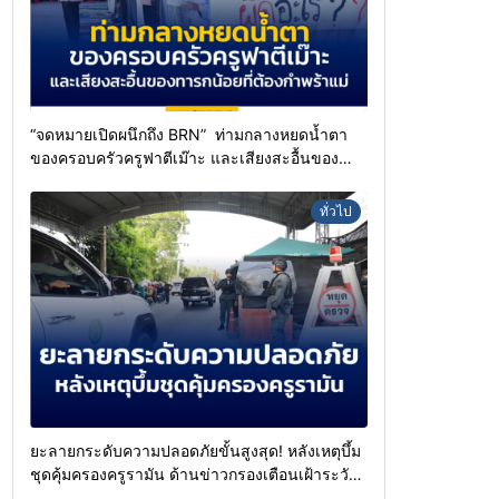
“จดหมายเปิดผนึกถึง BRN” ท่ามกลางหยดน้ำตา
ของครอบครัวครูฟาตีเม๊าะ และเสียงสะอื้นของ
ทารกน้อยที่ต้องกำพร้าแม่
ทั่วไป
ยะลายกระดับความปลอดภัยขั้นสูงสุด! หลังเหตุบึ้ม
ชุดคุ้มครองครูรามัน ด้านข่าวกรองเตือนเฝ้าระวัง
แกนนำสั่งการขยายผลโจมตี