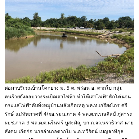
ต่อมาบริเวณบ้านโคกยาง ม. 5 ต. พร่อน อ. ตากใบ กลุ่ม
คนร้ายยังลอบวางระเบิดเสาไฟฟ้า ทำให้เสาไฟฟ้าหักโค่นจน
กระแสไฟฟ้าดับทั้งหมู่บ้านหลังเกิดเหตุ พล.ท.เกรียงไกร ศรี
รักษ์ แม่ทัพภาคที่ 4/ผอ.รมน.ภาค 4 พล.ต.ท.รณศิลป์ ภู่สาระ
ผบช.ภาค 9 พล.ต.ต.นรินทร์ บูสะมัญ บก.ภ.จว.นราธิวาส นาย
สังคม เกิดก่อ นายอำเภอตากใบ พ.อ.ทวีรัตน์ เบญจาทิกุล