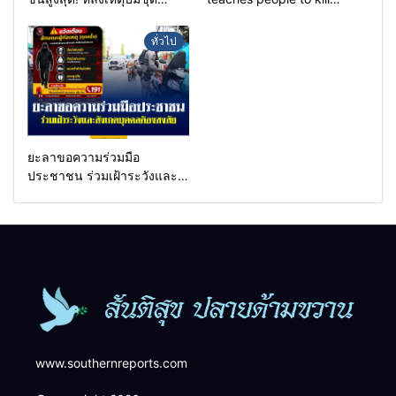
คุ้มครองครูรามัน ด้านข่าว
helpless people to achieve
กรองเตือนเฝ้าระวังแกนนำสั่ง
a goal.
ทั่วไป
การขยายผลโจมตี
ยะลาขอความร่วมมือ
ประชาชน ร่วมเฝ้าระวังและ
สังเกตบุคคลต้องสงสัย เพื่อ
ความปลอดภัยในพื้นที่
www.southernreports.com