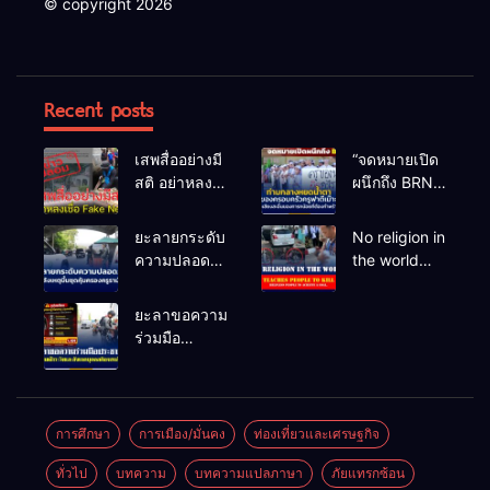
© copyright 2026
Recent posts
เสพสื่ออย่างมี
“จดหมายเปิด
สติ อย่าหลง
ผนึกถึง BRN”
เชื่อ Fake
ท่ามกลาง
News
หยดน้ำตาของ
ยะลายกระดับ
No religion in
ครอบครัวครู
ความปลอดภัย
the world
ฟาตีเม๊าะ
ขั้นสูงสุด!
teaches
และเสียง
หลังเหตุบึ้มชุด
people to kill
ยะลาขอความ
สะอื้นของ
คุ้มครองครู
helpless
ร่วมมือ
ทารกน้อยที่
รามัน ด้าน
people to
ประชาชน
ต้องกำพร้าแม่
ข่าวกรอง
achieve a
ร่วมเฝ้าระวัง
เตือนเฝ้าระวัง
goal.
และสังเกต
แกนนำสั่งการ
บุคคลต้อง
การศึกษา
การเมือง/มั่นคง
ท่องเที่ยวและเศรษฐกิจ
ขยายผลโจมตี
สงสัย เพื่อ
ทั่วไป
บทความ
บทความแปลภาษา
ภัยแทรกซ้อน
ความปลอดภัย