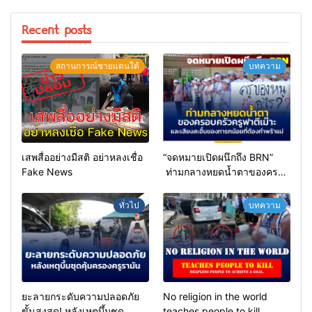
Recent posts
สถานการณ์ชายแดนใต้
บทความ
เสพสื่ออย่างมีสติ อย่าหลงเชื่อ
“จดหมายเปิดผนึกถึง BRN”
Fake News
ท่ามกลางหยดน้ำตาของครอบ
ครัวครูฟาตีเม๊าะ และเสียง
สะอื้นของทารกน้อยที่ต้อง
ทั่วไป
บทความ
กำพร้าแม่
ยะลายกระดับความปลอดภัย
No religion in the world
ขั้นสูงสุด! หลังเหตุบึ้มชุด
teaches people to kill