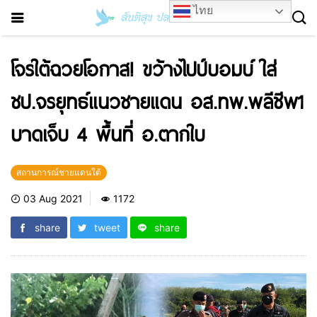
ไทย
โจรใต้ฉวยโอกาส! ขว้างไปป์บอมบ์ ใส่
ชป.จรยุทธ์แนวชายแดน อส.ทพ.พลีชีพ1
บาดเจ็บ 4 พื้นที่ อ.ตากใบ
สถานการณ์ชายแดนใต้
03 Aug 2021
1172
share
tweet
share