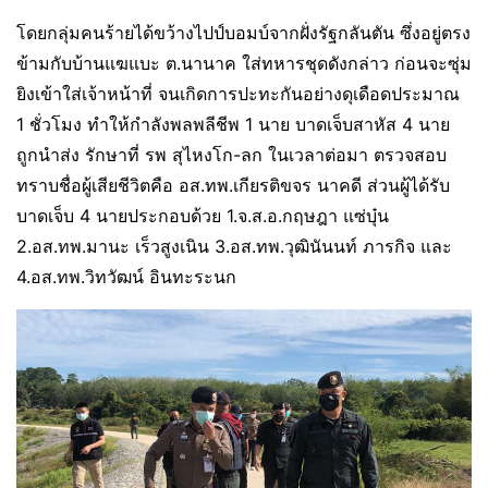
โดยกลุ่มคนร้ายได้ขว้างไปป์บอมบ์จากฝั่งรัฐกลันตัน ซึ่งอยู่ตรง
ข้ามกับบ้านแฆแบะ ต.นานาค ใส่ทหารชุดดังกล่าว ก่อนจะซุ่ม
ยิงเข้าใส่เจ้าหน้าที่ จนเกิดการปะทะกันอย่างดุเดือดประมาณ
1 ชั่วโมง ทำให้กำลังพลพลีชีพ 1 นาย บาดเจ็บสาหัส 4 นาย
ถูกนำส่ง รักษาที่ รพ สุไหงโก-ลก ในเวลาต่อมา ตรวจสอบ
ทราบชื่อผู้เสียชีวิตคือ อส.ทพ.เกียรติขจร นาคดี ส่วนผู้ได้รับ
บาดเจ็บ 4 นายประกอบด้วย 1.จ.ส.อ.กฤษฎา แซ่บุ๋น
2.อส.ทพ.มานะ เร็วสูงเนิน 3.อส.ทพ.วุฒินันนท์ ภารกิจ และ
4.อส.ทพ.วิทวัฒน์ อินทะระนก