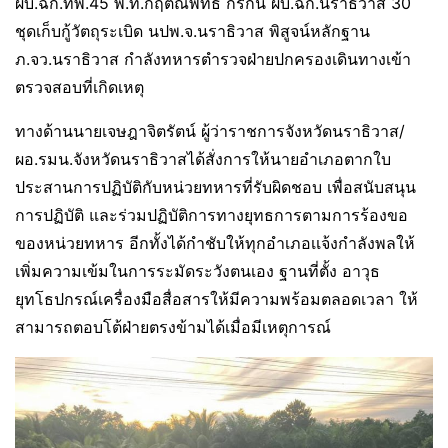
ผบ.ฉก.ทพ.45 พ.ท.กฤตณ์พัทธ์ กรกัน ผบ.ฉก.นราธิวาส 30
ชุดเก็บกู้วัตถุระเบิด นปพ.จ.นราธิวาส พิสูจน์หลักฐาน
ภ.จว.นราธิวาส กำลังทหารตำรวจฝ่ายปกครองเดินทางเข้า
ตรวจสอบที่เกิดเหตุ
ทางด้านนายเจษฎาจิตรัตน์ ผู้ว่าราชการจังหวัดนราธิวาส/
ผอ.รมน.จังหวัดนราธิวาสได้สั่งการให้นายอำเภอตากใบ
ประสานการปฏิบัติกับหน่วยทหารที่รับผิดชอบ เพื่อสนับสนุน
การปฏิบัติ และร่วมปฏิบัติการทางยุทธการตามการร้องขอ
ของหน่วยทหาร อีกทั้งได้กำชับให้ทุกอำเภอเเจ้งกำลังพลให้
เพิ่มความเข้มในการระมัดระวังตนเอง ฐานที่ตั้ง อาวุธ
ยุทโธปกรณ์เครื่องมือสื่อสารให้มีความพร้อมตลอดเวลา ให้
สามารถตอบโต้ฝ่ายตรงข้ามได้เมื่อมีเหตุการณ์