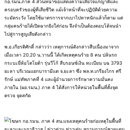
กอ.รมน.ภาค 4 ส่วนหน้าขอแสดงความเสียใจแก่ญาติและ
ครอบครัวของผู้ที่เสียชีวิต แม้เจ้าหน้าที่จะปฏิบัติด้วยความ
ระมัดระวัง โดยใช้มาตรการจากเบาไปหาหนักแล้วก็ตาม แต่
กลุ่มคนร้ายได้เปิดฉากยิงใส่ก่อน จึงจำเป็นต้องตอบโต้จนนำ
ไปสู่การสูญเสียดังกล่าว
พ.อ.เกียรติศักดิ์ กล่าวว่า เหตุการณ์ดังกล่าวสืบเนื่องมาจาก
เมื่อเวลา 20.20 น.วานนี้ ได้เกิดเหตุคนร้าย 8 คน ปล้นรถ
กระบะยี่ห้อโตโยต้า รุ่นวีโก้ สีบรอนซ์เงิน ทะเบียน บฉ 3793
ยะลา บริเวณแยกบารามีแต จ.ยะลา ซึ่ง พล.ท.เกรียงไกร ศรี
รักษ์ แม่ทัพภาคที่ 4 และผู้อำนวยการรักษาความมั่นคง
ภายใน (ผอ.รมน.) ภาค 4 ได้สั่งการให้หน่วยในพื้นที่ตั้งจุด
ตรวจ จุดสกัด