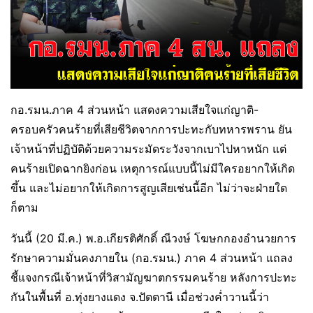
กอ.รมน.ภาค 4 ส่วนหน้า แสดงความเสียใจแก่ญาติ-
ครอบครัวคนร้ายที่เสียชีวิตจากการปะทะกับทหารพราน ยัน
เจ้าหน้าที่ปฏิบัติด้วยความระมัดระวังจากเบาไปหาหนัก แต่
คนร้ายเปิดฉากยิงก่อน เหตุการณ์แบบนี้ไม่มีใครอยากให้เกิด
ขึ้น และไม่อยากให้เกิดการสูญเสียเช่นนี้อีก ไม่ว่าจะฝ่ายใด
ก็ตาม
วันนี้ (20 มี.ค.) พ.อ.เกียรติศักดิ์ ณีวงษ์ โฆษกกองอำนวยการ
รักษาความมั่นคงภายใน (กอ.รมน.) ภาค 4 ส่วนหน้า แถลง
ชี้แจงกรณีเจ้าหน้าที่วิสามัญฆาตกรรมคนร้าย หลังการปะทะ
กันในพื้นที่ อ.ทุ่งยางแดง จ.ปัตตานี เมื่อช่วงค่ำวานนี้ว่า