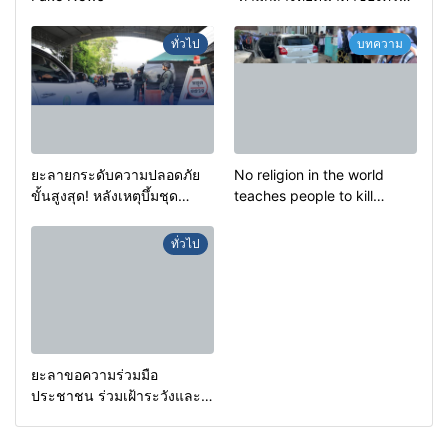
ครัวครูฟาตีเม๊าะ และเสียง
สะอื้นของทารกน้อยที่ต้อง
ทั่วไป
บทความ
กำพร้าแม่
ยะลายกระดับความปลอดภัย
No religion in the world
ขั้นสูงสุด! หลังเหตุบึ้มชุด
teaches people to kill
คุ้มครองครูรามัน ด้านข่าว
helpless people to achieve
กรองเตือนเฝ้าระวังแกนนำสั่ง
a goal.
ทั่วไป
การขยายผลโจมตี
ยะลาขอความร่วมมือ
ประชาชน ร่วมเฝ้าระวังและ
สังเกตบุคคลต้องสงสัย เพื่อ
ความปลอดภัยในพื้นที่