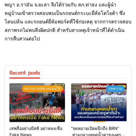
พญา อ.รามัน จ.ยะลา จึงได้ร่วมกับ สภ.ท่าธง และผู้นำ
หมู่บ้านเข้าตรวจสอบพบเป็นรถยนต์กระบะยี่ห้อโตโยต้า ซึ่ง
โดนปล้น และรถยนต์ยี่ห้อฟอร์ดที่ใช้ก่อเหตุ จากการตรวจสอบ
สภาพรถไม่พบสิ่งผิดปกติ สำหรับสาเหตุเจ้าหน้าที่ได้ดำเนิน
การสืบสวนต่อไป
Recent posts
สถานการณ์ชายแดนใต้
บทความ
เสพสื่ออย่างมีสติ อย่าหลงเชื่อ
“จดหมายเปิดผนึกถึง BRN”
Fake News
ท่ามกลางหยดน้ำตาของครอบ