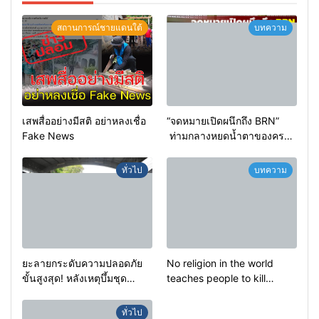
สถานการณ์ชายแดนใต้
บทความ
เสพสื่ออย่างมีสติ อย่าหลงเชื่อ
“จดหมายเปิดผนึกถึง BRN”
Fake News
ท่ามกลางหยดน้ำตาของครอบ
ครัวครูฟาตีเม๊าะ และเสียง
สะอื้นของทารกน้อยที่ต้อง
ทั่วไป
บทความ
กำพร้าแม่
ยะลายกระดับความปลอดภัย
No religion in the world
ขั้นสูงสุด! หลังเหตุบึ้มชุด
teaches people to kill
คุ้มครองครูรามัน ด้านข่าว
helpless people to achieve
กรองเตือนเฝ้าระวังแกนนำสั่ง
a goal.
ทั่วไป