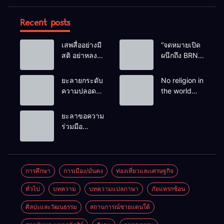
Recent posts
เสพสื่ออย่างมี
“จดหมายเปิด
สติ อย่าหลง
ผนึกถึง BRN”
เชื่อ Fake
ท่ามกลาง
News
หยดน้ำตาของ
ยะลายกระดับ
No religion in
ครอบครัวครู
ความปลอดภัย
the world
ฟาตีเม๊าะ
ขั้นสูงสุด!
teaches
และเสียง
หลังเหตุบึ้มชุด
people to kill
ยะลาขอความ
สะอื้นของ
คุ้มครองครู
helpless
ร่วมมือ
ทารกน้อยที่
รามัน ด้าน
people to
ประชาชน
ต้องกำพร้าแม่
ข่าวกรอง
achieve a
ร่วมเฝ้าระวัง
เตือนเฝ้าระวัง
goal.
และสังเกต
แกนนำสั่งการ
บุคคลต้อง
การศึกษา
การเมือง/มั่นคง
ท่องเที่ยวและเศรษฐกิจ
ขยายผลโจมตี
สงสัย เพื่อ
ทั่วไป
บทความ
บทความแปลภาษา
ภัยแทรกซ้อน
ความปลอดภัย
ในพื้นที่
ศิลปะและวัฒนธรรม
สถานการณ์ชายแดนใต้