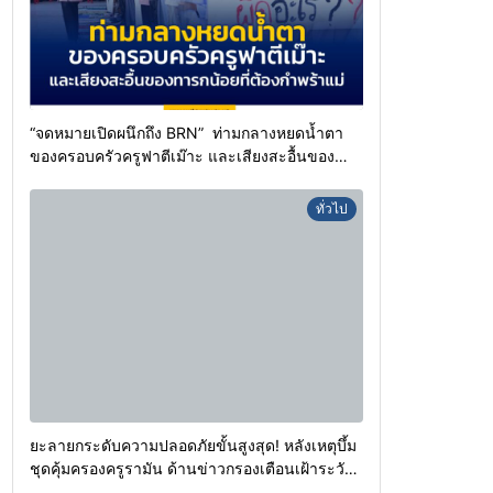
“จดหมายเปิดผนึกถึง BRN” ท่ามกลางหยดน้ำตา
ของครอบครัวครูฟาตีเม๊าะ และเสียงสะอื้นของ
ทารกน้อยที่ต้องกำพร้าแม่
ทั่วไป
ยะลายกระดับความปลอดภัยขั้นสูงสุด! หลังเหตุบึ้ม
ชุดคุ้มครองครูรามัน ด้านข่าวกรองเตือนเฝ้าระวัง
แกนนำสั่งการขยายผลโจมตี