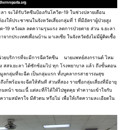
ะลา จะได้รับวัคซีนป้องกันโควิด-19 ในช่วงปลายเดือน
้ประชาชนในจังหวัดเสี่ยงกลุ่มที่ 1 ที่มีอัตราผู้ป่วยสูง
โควิด-19 หวังผล ลดความรุนแรง ลดการป่วยตาย ส่วน จ.ยะลา
จากประเทศเพื่อนบ้าน มาเลเซีย ในจังหวัดยังไม่มีผู้ติดเชื้อ
วยบริการที่จะมีการฉีดวัคซีน นายแพทย์สงกรานต์ ไหม
 สสจ.ยะลา ได้ซักซ้อมไป ทุก โรงพยาบาล แล้ว ถึงขั้นตอน
มูลกลุ่มที่จะฉีด เป็นกลุ่มแรก ทั้งบุคลากรสาธารณสุข
งก็พร้อมจะฉีดให้ทันที ส่วนที่สอง รายชื่อกลุ่มเสี่ยงที่มีอายุ
่านหน้า ขณะนี้ แต่ละที่ก็ได้ให้ไปพูดคุย ทำความเข้าใจกับ
็คความสมัครใจ มีตัวตน หรือไม่ เพื่อให้เกิดความละเอียดใน