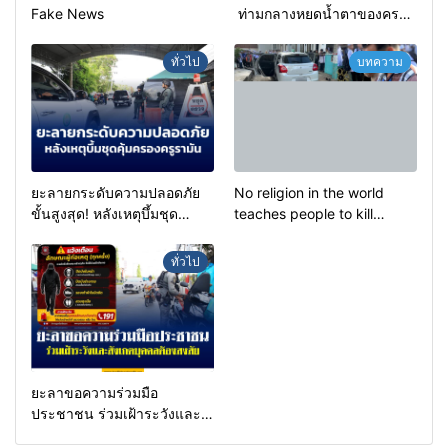
Fake News
ท่ามกลางหยดน้ำตาของครอบ
ครัวครูฟาตีเม๊าะ และเสียง
สะอื้นของทารกน้อยที่ต้อง
ทั่วไป
บทความ
กำพร้าแม่
ยะลายกระดับความปลอดภัย
No religion in the world
ขั้นสูงสุด! หลังเหตุบึ้มชุด
teaches people to kill
คุ้มครองครูรามัน ด้านข่าว
helpless people to achieve
กรองเตือนเฝ้าระวังแกนนำสั่ง
a goal.
ทั่วไป
การขยายผลโจมตี
ยะลาขอความร่วมมือ
ประชาชน ร่วมเฝ้าระวังและ
สังเกตบุคคลต้องสงสัย เพื่อ