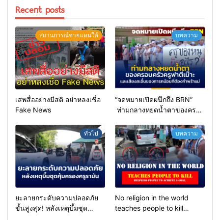
Recent posts
สถานการณ์ชายแดนใต้
บทความ
เสพสื่ออย่างมีสติ อย่าหลงเชื่อ
“จดหมายเปิดผนึกถึง BRN”
Fake News
ท่ามกลางหยดน้ำตาของครอบ
ครัวครูฟาตีเม๊าะ และเสียง
สะอื้นของทารกน้อยที่ต้อง
ทั่วไป
บทความ
กำพร้าแม่
ยะลายกระดับความปลอดภัย
No religion in the world
ขั้นสูงสุด! หลังเหตุบึ้มชุด
teaches people to kill
คุ้มครองครูรามัน ด้านข่าว
helpless people to achieve