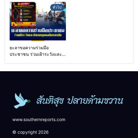
กรองเตือนเฝ้าระวังแกนนำสั่ง
a goal.
ทั่วไป
การขยายผลโจมตี
ยะลาขอความร่วมมือ
ประชาชน ร่วมเฝ้าระวังและ
สังเกตบุคคลต้องสงสัย เพื่อ
ความปลอดภัยในพื้นที่
www.southernreports.com
© copyright 2026