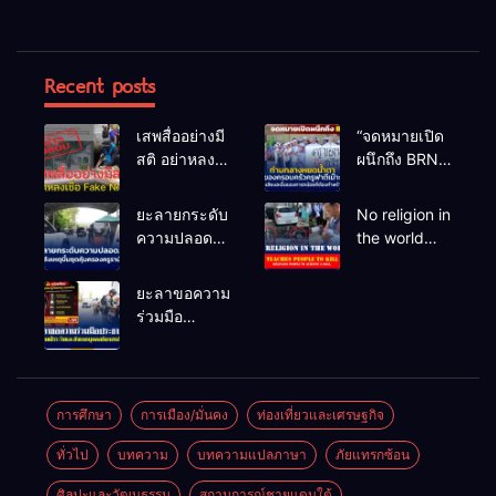
Recent posts
เสพสื่ออย่างมี
“จดหมายเปิด
สติ อย่าหลง
ผนึกถึง BRN”
เชื่อ Fake
ท่ามกลาง
News
หยดน้ำตาของ
ยะลายกระดับ
No religion in
ครอบครัวครู
ความปลอดภัย
the world
ฟาตีเม๊าะ
ขั้นสูงสุด!
teaches
และเสียง
หลังเหตุบึ้มชุด
people to kill
ยะลาขอความ
สะอื้นของ
คุ้มครองครู
helpless
ร่วมมือ
ทารกน้อยที่
รามัน ด้าน
people to
ประชาชน
ต้องกำพร้าแม่
ข่าวกรอง
achieve a
ร่วมเฝ้าระวัง
เตือนเฝ้าระวัง
goal.
และสังเกต
แกนนำสั่งการ
บุคคลต้อง
การศึกษา
การเมือง/มั่นคง
ท่องเที่ยวและเศรษฐกิจ
ขยายผลโจมตี
สงสัย เพื่อ
ทั่วไป
บทความ
บทความแปลภาษา
ภัยแทรกซ้อน
ความปลอดภัย
ในพื้นที่
ศิลปะและวัฒนธรรม
สถานการณ์ชายแดนใต้