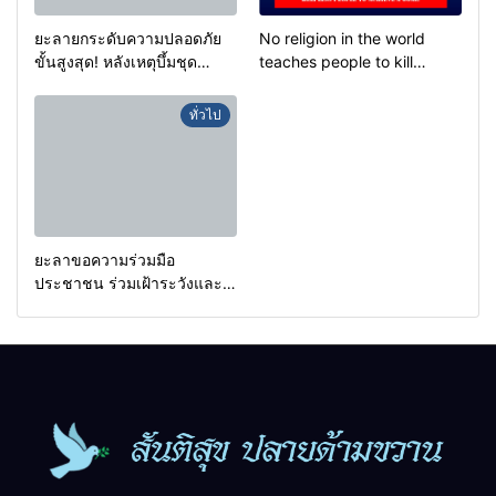
ยะลายกระดับความปลอดภัย
No religion in the world
ขั้นสูงสุด! หลังเหตุบึ้มชุด
teaches people to kill
คุ้มครองครูรามัน ด้านข่าว
helpless people to achieve
กรองเตือนเฝ้าระวังแกนนำสั่ง
a goal.
ทั่วไป
การขยายผลโจมตี
ยะลาขอความร่วมมือ
ประชาชน ร่วมเฝ้าระวังและ
สังเกตบุคคลต้องสงสัย เพื่อ
ความปลอดภัยในพื้นที่