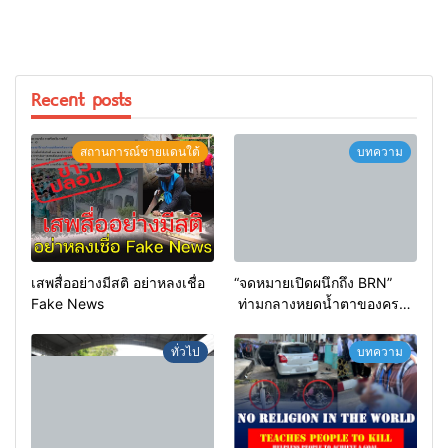
Recent posts
สถานการณ์ชายแดนใต้
บทความ
เสพสื่ออย่างมีสติ อย่าหลงเชื่อ
“จดหมายเปิดผนึกถึง BRN”
Fake News
ท่ามกลางหยดน้ำตาของครอบ
ครัวครูฟาตีเม๊าะ และเสียง
สะอื้นของทารกน้อยที่ต้อง
ทั่วไป
บทความ
กำพร้าแม่