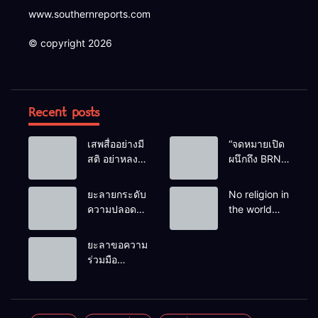
www.southernreports.com
© copyright 2026
Recent posts
เสพสื่ออย่างมี
“จดหมายเปิด
สติ อย่าหลง
ผนึกถึง BRN”
เชื่อ Fake
ท่ามกลาง
News
หยดน้ำตาของ
ยะลายกระดับ
No religion in
ครอบครัวครู
ความปลอดภัย
the world
ฟาตีเม๊าะ
ขั้นสูงสุด!
teaches
และเสียง
หลังเหตุบึ้มชุด
people to kill
ยะลาขอความ
สะอื้นของ
คุ้มครองครู
helpless
ร่วมมือ
ทารกน้อยที่
รามัน ด้าน
people to
ประชาชน
ต้องกำพร้าแม่
ข่าวกรอง
achieve a
ร่วมเฝ้าระวัง
เตือนเฝ้าระวัง
goal.
และสังเกต
แกนนำสั่งการ