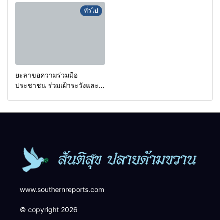
กรองเตือนเฝ้าระวังแกนนำสั่ง
a goal.
ทั่วไป
การขยายผลโจมตี
ยะลาขอความร่วมมือ
ประชาชน ร่วมเฝ้าระวังและ
สังเกตบุคคลต้องสงสัย เพื่อ
ความปลอดภัยในพื้นที่
www.southernreports.com
© copyright 2026