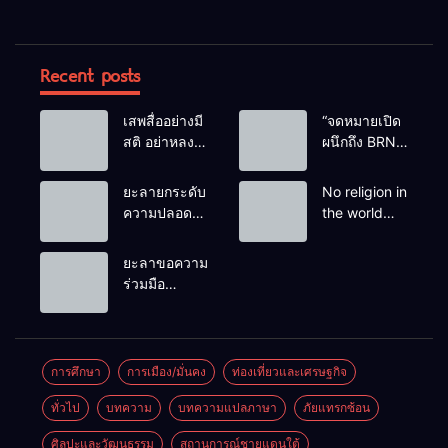
Recent posts
เสพสื่ออย่างมี
“จดหมายเปิด
สติ อย่าหลง
ผนึกถึง BRN”
เชื่อ Fake
ท่ามกลาง
News
หยดน้ำตาของ
ยะลายกระดับ
No religion in
ครอบครัวครู
ความปลอดภัย
the world
ฟาตีเม๊าะ
ขั้นสูงสุด!
teaches
และเสียง
หลังเหตุบึ้มชุด
people to kill
ยะลาขอความ
สะอื้นของ
คุ้มครองครู
helpless
ร่วมมือ
ทารกน้อยที่
รามัน ด้าน
people to
ประชาชน
ต้องกำพร้าแม่
ข่าวกรอง
achieve a
ร่วมเฝ้าระวัง
เตือนเฝ้าระวัง
goal.
และสังเกต
แกนนำสั่งการ
บุคคลต้อง
การศึกษา
การเมือง/มั่นคง
ท่องเที่ยวและเศรษฐกิจ
ขยายผลโจมตี
สงสัย เพื่อ
ทั่วไป
บทความ
บทความแปลภาษา
ภัยแทรกซ้อน
ความปลอดภัย
ในพื้นที่
ศิลปะและวัฒนธรรม
สถานการณ์ชายแดนใต้