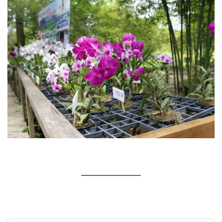
———————–