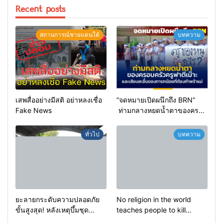
Recent posts
สถานการณ์ชายแดนใต้
บทความ
เสพสื่ออย่างมีสติ อย่าหลงเชื่อ
“จดหมายเปิดผนึกถึง BRN”
Fake News
ท่ามกลางหยดน้ำตาของครอบ
ครัวครูฟาตีเม๊าะ และเสียง
สะอื้นของทารกน้อยที่ต้อง
ทั่วไป
บทความ
กำพร้าแม่
ยะลายกระดับความปลอดภัย
No religion in the world
ขั้นสูงสุด! หลังเหตุบึ้มชุด
teaches people to kill
คุ้มครองครูรามัน ด้านข่าว
helpless people to achieve