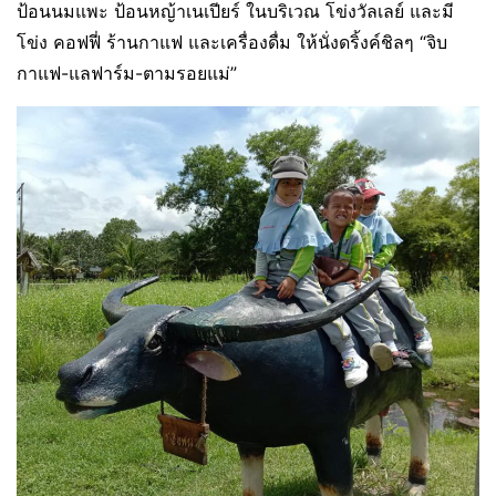
ป้อนนมแพะ ป้อนหญ้าเนเปียร์ ในบริเวณ โข่งวัลเลย์ และมี
โข่ง คอฟฟี่ ร้านกาแฟ และเครื่องดื่ม ให้นั่งดริ้งค์ชิลๆ “จิบ
กาแฟ-แลฟาร์ม-ตามรอยแม่”