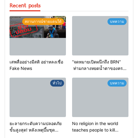
Recent posts
สถานการณ์ชายแดนใต้
บทความ
เสพสื่ออย่างมีสติ อย่าหลงเชื่อ
“จดหมายเปิดผนึกถึง BRN”
Fake News
ท่ามกลางหยดน้ำตาของครอบ
ครัวครูฟาตีเม๊าะ และเสียง
สะอื้นของทารกน้อยที่ต้อง
ทั่วไป
บทความ
กำพร้าแม่
ยะลายกระดับความปลอดภัย
No religion in the world
ขั้นสูงสุด! หลังเหตุบึ้มชุด
teaches people to kill
คุ้มครองครูรามัน ด้านข่าว
helpless people to achieve