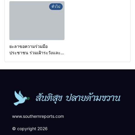
กรองเตือนเฝ้าระวังแกนนำสั่ง
a goal.
ทั่วไป
การขยายผลโจมตี
ยะลาขอความร่วมมือ
ประชาชน ร่วมเฝ้าระวังและ
สังเกตบุคคลต้องสงสัย เพื่อ
ความปลอดภัยในพื้นที่
www.southernreports.com
© copyright 2026