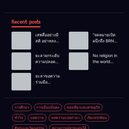
Recent posts
เสพสื่ออย่างมี
“จดหมายเปิด
สติ อย่าหลง
ผนึกถึง BRN”
เชื่อ Fake
ท่ามกลาง
News
หยดน้ำตาของ
ยะลายกระดับ
No religion in
ครอบครัวครู
ความปลอดภัย
the world
ฟาตีเม๊าะ
ขั้นสูงสุด!
teaches
และเสียง
หลังเหตุบึ้มชุด
people to kill
ยะลาขอความ
สะอื้นของ
คุ้มครองครู
helpless
ร่วมมือ
ทารกน้อยที่
รามัน ด้าน
people to
ประชาชน
ต้องกำพร้าแม่
ข่าวกรอง
achieve a
ร่วมเฝ้าระวัง
เตือนเฝ้าระวัง
goal.
และสังเกต
แกนนำสั่งการ
บุคคลต้อง
การศึกษา
การเมือง/มั่นคง
ท่องเที่ยวและเศรษฐกิจ
ขยายผลโจมตี
สงสัย เพื่อ
ทั่วไป
บทความ
บทความแปลภาษา
ภัยแทรกซ้อน
ความปลอดภัย
ในพื้นที่
ศิลปะและวัฒนธรรม
สถานการณ์ชายแดนใต้