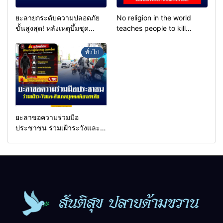
ยะลายกระดับความปลอดภัย
No religion in the world
ขั้นสูงสุด! หลังเหตุบึ้มชุด
teaches people to kill
คุ้มครองครูรามัน ด้านข่าว
helpless people to achieve
กรองเตือนเฝ้าระวังแกนนำสั่ง
a goal.
ทั่วไป
การขยายผลโจมตี
ยะลาขอความร่วมมือ
ประชาชน ร่วมเฝ้าระวังและ
สังเกตบุคคลต้องสงสัย เพื่อ
ความปลอดภัยในพื้นที่