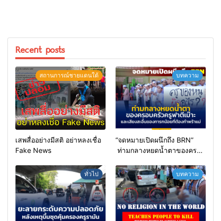
Recent posts
สถานการณ์ชายแดนใต้
บทความ
เสพสื่ออย่างมีสติ อย่าหลงเชื่อ
“จดหมายเปิดผนึกถึง BRN”
Fake News
ท่ามกลางหยดน้ำตาของครอบ
ครัวครูฟาตีเม๊าะ และเสียง
สะอื้นของทารกน้อยที่ต้อง
ทั่วไป
บทความ
กำพร้าแม่