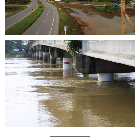
————————