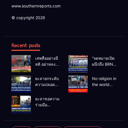
www.southernreports.com
© copyright 2026
Recent posts
เสพสื่ออย่างมี
“จดหมายเปิด
สติ อย่าหลง
ผนึกถึง BRN”
เชื่อ Fake
ท่ามกลาง
News
หยดน้ำตาของ
ยะลายกระดับ
No religion in
ครอบครัวครู
ความปลอดภัย
the world
ฟาตีเม๊าะ
ขั้นสูงสุด!
teaches
และเสียง
หลังเหตุบึ้มชุด
people to kill
ยะลาขอความ
สะอื้นของ
คุ้มครองครู
helpless
ร่วมมือ
ทารกน้อยที่
รามัน ด้าน
people to
ประชาชน
ต้องกำพร้าแม่
ข่าวกรอง
achieve a
ร่วมเฝ้าระวัง
เตือนเฝ้าระวัง
goal.
และสังเกต
แกนนำสั่งการ