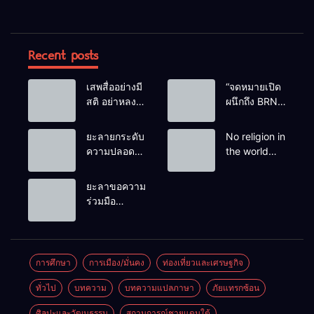
Recent posts
เสพสื่ออย่างมี
“จดหมายเปิด
สติ อย่าหลง
ผนึกถึง BRN”
เชื่อ Fake
ท่ามกลาง
News
หยดน้ำตาของ
ยะลายกระดับ
No religion in
ครอบครัวครู
ความปลอดภัย
the world
ฟาตีเม๊าะ
ขั้นสูงสุด!
teaches
และเสียง
หลังเหตุบึ้มชุด
people to kill
ยะลาขอความ
สะอื้นของ
คุ้มครองครู
helpless
ร่วมมือ
ทารกน้อยที่
รามัน ด้าน
people to
ประชาชน
ต้องกำพร้าแม่
ข่าวกรอง
achieve a
ร่วมเฝ้าระวัง
เตือนเฝ้าระวัง
goal.
และสังเกต
แกนนำสั่งการ
บุคคลต้อง
การศึกษา
การเมือง/มั่นคง
ท่องเที่ยวและเศรษฐกิจ
ขยายผลโจมตี
สงสัย เพื่อ
ทั่วไป
บทความ
บทความแปลภาษา
ภัยแทรกซ้อน
ความปลอดภัย
ในพื้นที่
ศิลปะและวัฒนธรรม
สถานการณ์ชายแดนใต้