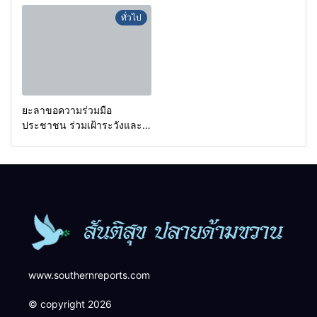
กรองเตือนเฝ้าระวังแกนนำสั่ง
a goal.
ทั่วไป
การขยายผลโจมตี
ยะลาขอความร่วมมือ
ประชาชน ร่วมเฝ้าระวังและ
สังเกตบุคคลต้องสงสัย เพื่อ
ความปลอดภัยในพื้นที่
www.southernreports.com
© copyright 2026