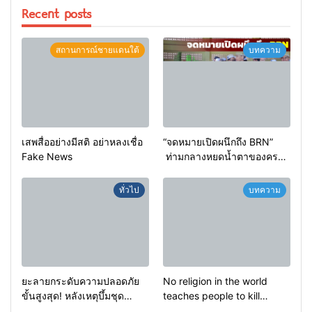
Recent posts
สถานการณ์ชายแดนใต้
บทความ
เสพสื่ออย่างมีสติ อย่าหลงเชื่อ
“จดหมายเปิดผนึกถึง BRN”
Fake News
ท่ามกลางหยดน้ำตาของครอบ
ครัวครูฟาตีเม๊าะ และเสียง
สะอื้นของทารกน้อยที่ต้อง
ทั่วไป
บทความ
กำพร้าแม่
ยะลายกระดับความปลอดภัย
No religion in the world
ขั้นสูงสุด! หลังเหตุบึ้มชุด
teaches people to kill
คุ้มครองครูรามัน ด้านข่าว
helpless people to achieve