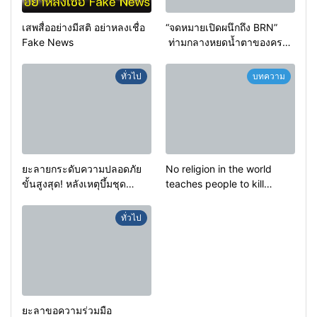
เสพสื่ออย่างมีสติ อย่าหลงเชื่อ
“จดหมายเปิดผนึกถึง BRN”
Fake News
ท่ามกลางหยดน้ำตาของครอบ
ครัวครูฟาตีเม๊าะ และเสียง
สะอื้นของทารกน้อยที่ต้อง
ทั่วไป
บทความ
กำพร้าแม่
ยะลายกระดับความปลอดภัย
No religion in the world
ขั้นสูงสุด! หลังเหตุบึ้มชุด
teaches people to kill
คุ้มครองครูรามัน ด้านข่าว
helpless people to achieve
กรองเตือนเฝ้าระวังแกนนำสั่ง
a goal.
ทั่วไป
การขยายผลโจมตี
ยะลาขอความร่วมมือ