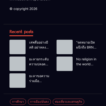
© copyright 2026
Recent posts
เสพสื่ออย่างมี
“จดหมายเปิด
สติ อย่าหลง
ผนึกถึง BRN”
เชื่อ Fake
ท่ามกลาง
News
หยดน้ำตาของ
ยะลายกระดับ
No religion in
ครอบครัวครู
ความปลอดภัย
the world
ฟาตีเม๊าะ
ขั้นสูงสุด!
teaches
และเสียง
หลังเหตุบึ้มชุด
people to kill
ยะลาขอความ
สะอื้นของ
คุ้มครองครู
helpless
ร่วมมือ
ทารกน้อยที่
รามัน ด้าน
people to
ประชาชน
ต้องกำพร้าแม่
ข่าวกรอง
achieve a
ร่วมเฝ้าระวัง
เตือนเฝ้าระวัง
goal.
และสังเกต
แกนนำสั่งการ
บุคคลต้อง
การศึกษา
การเมือง/มั่นคง
ท่องเที่ยวและเศรษฐกิจ
ขยายผลโจมตี
สงสัย เพื่อ