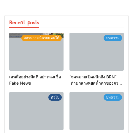
Recent posts
สถานการณ์ชายแดนใต้
บทความ
เสพสื่ออย่างมีสติ อย่าหลงเชื่อ
“จดหมายเปิดผนึกถึง BRN”
Fake News
ท่ามกลางหยดน้ำตาของครอบ
ครัวครูฟาตีเม๊าะ และเสียง
สะอื้นของทารกน้อยที่ต้อง
ทั่วไป
บทความ
กำพร้าแม่