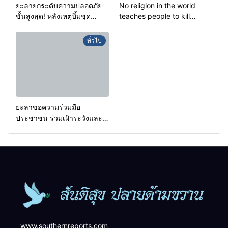
ยะลายกระดับความปลอดภัย
No religion in the world
ขั้นสูงสุด! หลังเหตุบึ้มชุด
teaches people to kill
คุ้มครองครูรามัน ด้านข่าว
helpless people to achieve
กรองเตือนเฝ้าระวังแกนนำสั่ง
a goal.
ทั่วไป
การขยายผลโจมตี
ยะลาขอความร่วมมือ
ประชาชน ร่วมเฝ้าระวังและ
สังเกตบุคคลต้องสงสัย เพื่อ
ความปลอดภัยในพื้นที่
www.southernreports.com